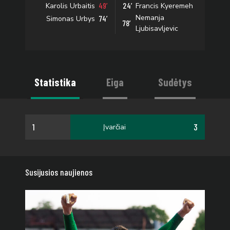
49’
24’
Karolis Urbaitis
Francis Kyeremeh
Nemanja
74’
Simonas Urbys
78’
Ljubisavljevic
Statistika
Eiga
Sudėtys
1
3
Įvarčiai
Susijusios naujienos