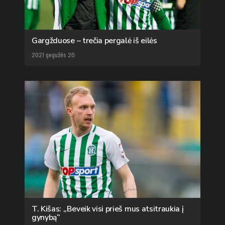
Gargžduose – trečia pergalė iš eilės
2021 gegužės 20
T. Kišas: „Beveik visi prieš mus atsitraukia į
gynybą“