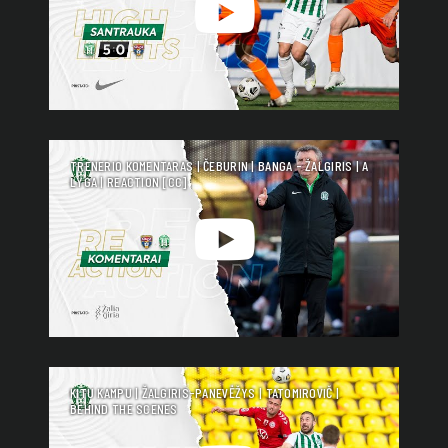
TRENERIO KOMENTARAS | ČEBURIN | BANGA - ŽALGIRIS | A
LYGA | REACTION [CC]
KITU KAMPU | ŽALGIRIS-PANEVĖŽYS | TATOMIROVIČ |
BEHIND THE SCENES