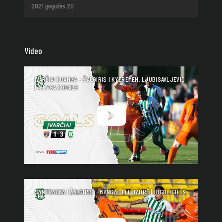
2021 gegužės 20
Video
ĮVARČIAI | BANGA - ŽALGIRIS | KYEREMEH, LJUBISAVLJEVIC
| A LYGA | GOALS
SANTRAUKA | ŽALGIRIS - BANGA | LFF TAURĖ | HIGHLIGHTS