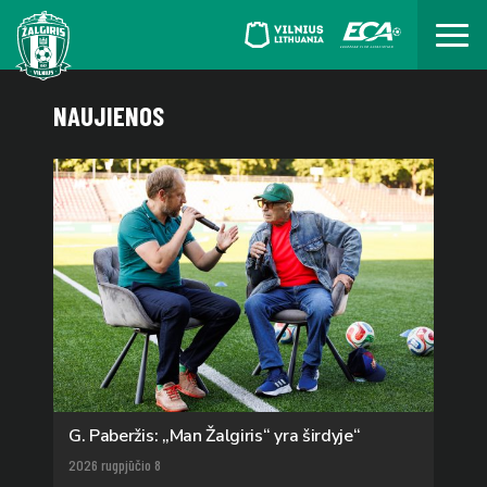
NAUJIENOS
G. Paberžis: „Man Žalgiris“ yra širdyje“
2026 rugpjūčio 8