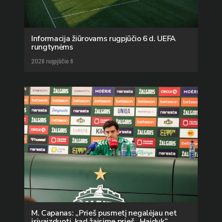
Informacija žiūrovams rugpjūčio 6 d. UEFA
rungtynėms
2026 rugpjūčio 6
M. Capanas: „Prieš pusmetį negalėjau net
įsivaizduoti, kad žaisime prieš „Hajduk“