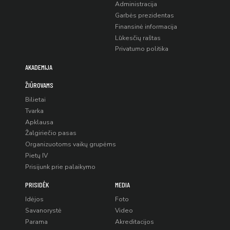
Administracija
Garbės prezidentas
Finansinė informacija
Lūkesčių raštas
Privatumo politika
AKADEMIJA
ŽIŪROVAMS
Bilietai
Tvarka
Apklausa
Žalgiriečio pasas
Organizuotoms vaikų grupėms
Pietų IV
Prisijunk prie palaikymo
PRISIDĖK
MEDIA
Idėjos
Foto
Savanorystė
Video
Parama
Akreditacijos