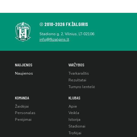
© 2010-2026 FK ŽALGIRIS
Stadiono g. 2, Vilnius, LT-02106
info@fkzalgiris.lt
NAUJIENOS
VARŽYBOS
Naujienos
Tvarkaraštis
Rezultatai
Turnyro lentelė
KOMANDA
KLUBAS
Žaidėjai
Apie
Personalas
Veikla
Perėjimai
Istorija
Stadionai
Trofėjai