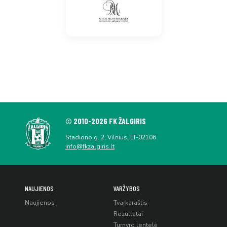
© 2010-2026 FK ŽALGIRIS
Stadiono g. 2, Vilnius, LT-02106
info@fkzalgiris.lt
NAUJIENOS
VARŽYBOS
Naujienos
Tvarkaraštis
Rezultatai
Turnyro lentelė