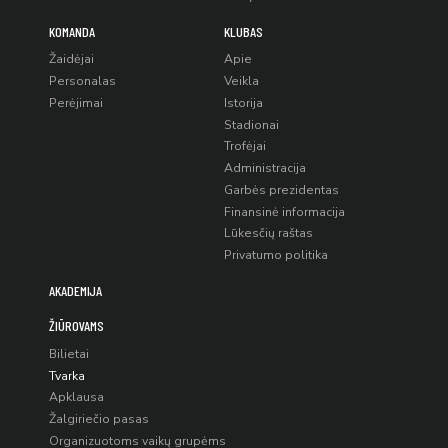
KOMANDA
KLUBAS
Žaidėjai
Apie
Personalas
Veikla
Perėjimai
Istorija
Stadionai
Trofėjai
Administracija
Garbės prezidentas
Finansinė informacija
Lūkesčių raštas
Privatumo politika
AKADEMIJA
ŽIŪROVAMS
Bilietai
Tvarka
Apklausa
Žalgiriečio pasas
Organizuotoms vaikų grupėms