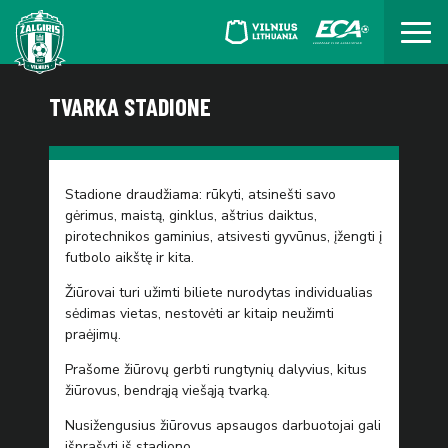
TVARKA STADIONE
Stadione draudžiama: rūkyti, atsinešti savo
gėrimus, maistą, ginklus, aštrius daiktus,
pirotechnikos gaminius, atsivesti gyvūnus, įžengti į
futbolo aikštę ir kita.
Žiūrovai turi užimti biliete nurodytas individualias
sėdimas vietas, nestovėti ar kitaip neužimti
praėjimų.
Prašome žiūrovų gerbti rungtynių dalyvius, kitus
žiūrovus, bendrąją viešąją tvarką.
Nusižengusius žiūrovus apsaugos darbuotojai gali
išprašyti iš stadiono.