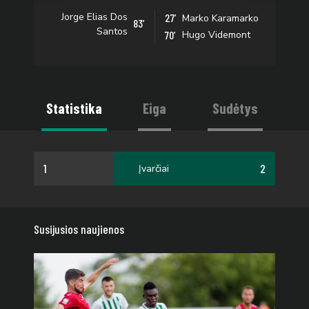
Jorge Elias Dos
27’
Marko Karamarko
83’
Santos
70’
Hugo Videmont
Statistika
Eiga
Sudėtys
1
2
Įvarčiai
Susijusios naujienos