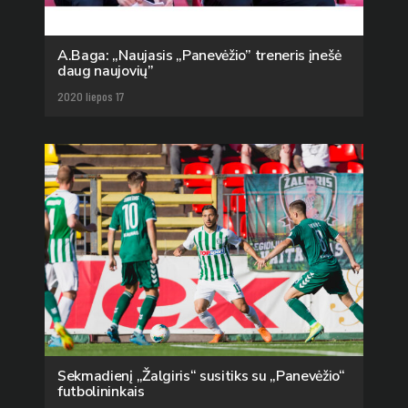
A.Baga: „Naujasis „Panevėžio” treneris įnešė
daug naujovių”
2020 liepos 17
Sekmadienį „Žalgiris“ susitiks su „Panevėžio“
futbolininkais