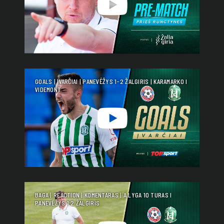
GOALS | ĮVARČIAI | PANEVĖŽYS 1-2 ŽALGIRIS | KARAMARKO I
VIDEMONT
BAGA | REACTION | KOMENTARAS | A LYGA 10 TURAS I
PANEVĖŽYS 1:2 ŽALGIRIS