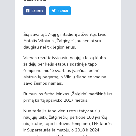
Dalintis
Skelbti
Šią savaitę 37-ąjį gimtadienį atšventęs Liviu
Antalis Vilniaus „Žalgiryje“ jau seniai yra
daugiau nei tik legionierius.
Vienas rezultatyviausių naujųjų laikų klubo
žaidėjų per kelis etapus sostinėje tapo
čempionu, mušė svarbius įvarčius, pelnė
aistruolių pagarbą, o Vilnių šiandien vadina
savo šeimos namais.
Rumunijos futbolininkas „Žalgirio“ marškinėlius
pirmą kartą apsivilko 2017 metais.
Nuo tada jis tapo vienu rezultatyviausių
naujųjų laikų žalgiriečių, perkopė 100 įvarčių
ribą klube, tapo Lietuvos čempionu, LFF taurės
ir Supertaurės laimėtoju, o 2018 ir 2024