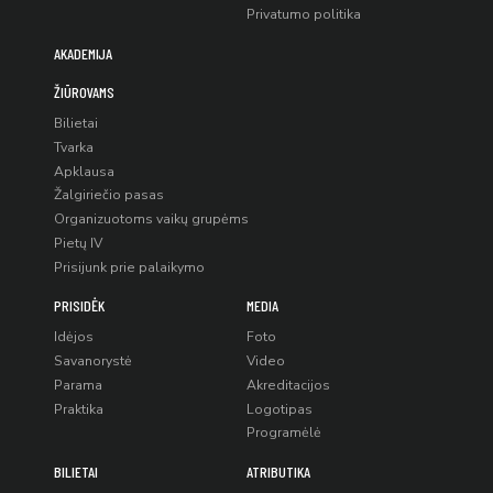
Privatumo politika
AKADEMIJA
ŽIŪROVAMS
Bilietai
Tvarka
Apklausa
Žalgiriečio pasas
Organizuotoms vaikų grupėms
Pietų IV
Prisijunk prie palaikymo
PRISIDĖK
MEDIA
Idėjos
Foto
Savanorystė
Video
Parama
Akreditacijos
Praktika
Logotipas
Programėlė
BILIETAI
ATRIBUTIKA