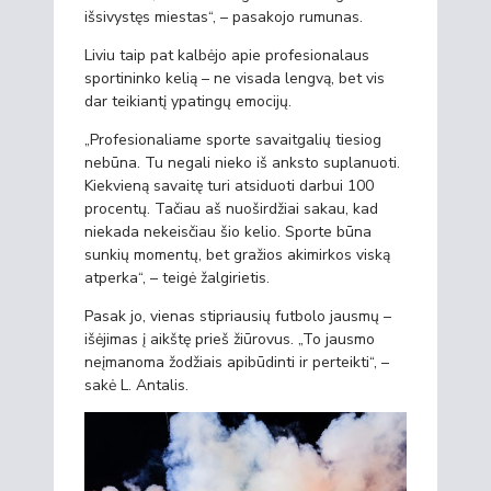
išsivystęs miestas“, – pasakojo rumunas.
Liviu taip pat kalbėjo apie profesionalaus
sportininko kelią – ne visada lengvą, bet vis
dar teikiantį ypatingų emocijų.
„Profesionaliame sporte savaitgalių tiesiog
nebūna. Tu negali nieko iš anksto suplanuoti.
Kiekvieną savaitę turi atsiduoti darbui 100
procentų. Tačiau aš nuoširdžiai sakau, kad
niekada nekeisčiau šio kelio. Sporte būna
sunkių momentų, bet gražios akimirkos viską
atperka“, – teigė žalgirietis.
Pasak jo, vienas stipriausių futbolo jausmų –
išėjimas į aikštę prieš žiūrovus. „To jausmo
neįmanoma žodžiais apibūdinti ir perteikti“, –
sakė L. Antalis.