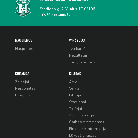
Stadiono g. 2, Vilnius, LT-02106
info@fkzalgiris.lt
NAUJIENOS
VARŽYBOS
Naujienos
Tvarkaraštis
Rezultatai
Turnyro lentelė
KOMANDA
KLUBAS
Žaidėjai
Apie
Personalas
Veikla
Perėjimai
Istorija
Stadionai
Trofėjai
Administracija
Garbės prezidentas
Finansinė informacija
Lūkesčių raštas