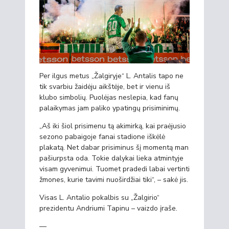
Per ilgus metus „Žalgiryje“ L. Antalis tapo ne
tik svarbiu žaidėju aikštėje, bet ir vienu iš
klubo simbolių. Puolėjas neslepia, kad fanų
palaikymas jam paliko ypatingų prisiminimų.
„Aš iki šiol prisimenu tą akimirką, kai praėjusio
sezono pabaigoje fanai stadione iškėlė
plakatą. Net dabar prisiminus šį momentą man
pašiurpsta oda. Tokie dalykai lieka atmintyje
visam gyvenimui. Tuomet pradedi labai vertinti
žmones, kurie tavimi nuoširdžiai tiki“, – sakė jis.
Visas L. Antalio pokalbis su „Žalgirio“
prezidentu Andriumi Tapinu – vaizdo įraše.
—