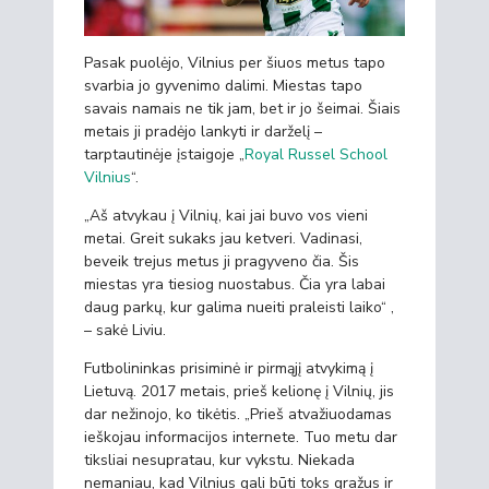
Pasak puolėjo, Vilnius per šiuos metus tapo
svarbia jo gyvenimo dalimi. Miestas tapo
savais namais ne tik jam, bet ir jo šeimai. Šiais
metais ji pradėjo lankyti ir darželį –
tarptautinėje įstaigoje „
Royal Russel School
Vilnius
“.
„
Aš atvykau į Vilnių, kai jai buvo vos vieni
metai. Greit sukaks jau ketveri. Vadinasi,
beveik trejus metus ji pragyveno čia.
Šis
miestas yra tiesiog nuostabus. Č
ia yra labai
daug parkų, kur galima nueiti praleisti laiko“
,
– sakė Liviu.
Futbolininkas prisiminė ir pirmąjį atvykimą į
Lietuvą. 2017 metais, prieš kelionę į Vilnių, jis
dar nežinojo, ko tikėtis. „Prieš atvažiuodamas
ieškojau informacijos internete. Tuo metu dar
tiksliai nesupratau, kur vykstu. Niekada
nemaniau, kad Vilnius gali būti toks gražus ir