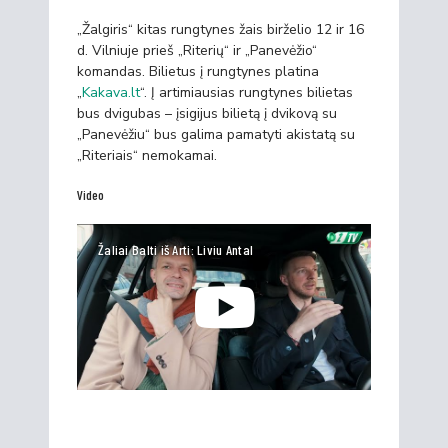
„Žalgiris“ kitas rungtynes žais birželio 12 ir 16
d. Vilniuje prieš „Riterių“ ir „Panevėžio“
komandas. Bilietus į rungtynes platina
„
Kakava.lt
“. Į artimiausias rungtynes bilietas
bus dvigubas – įsigijus bilietą į dvikovą su
„Panevėžiu“ bus galima pamatyti akistatą su
„Riteriais“ nemokamai.
Video
Žaliai Balti iš Arti: Liviu Antal