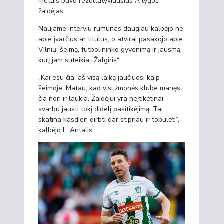
metais buvo rezultatyviausias A lygos
žaidėjas.
Naujame interviu rumunas daugiau kalbėjo ne
apie įvarčius ar titulus, o atvirai pasakojo apie
Vilnių, šeimą, futbolininko gyvenimą ir jausmą,
kurį jam suteikia „Žalgiris“.
„Kai esu čia, aš visą laiką jaučiuosi kaip
šeimoje. Matau, kad visi žmonės klube manęs
čia nori ir laukia. Žaidėjui yra neįtikėtinai
svarbu jausti tokį didelį pasitikėjimą. Tai
skatina kasdien dirbti dar stipriau ir tobulėti“, –
kalbėjo L. Antalis.