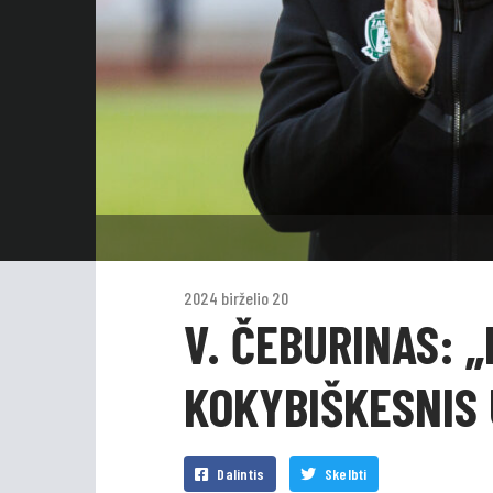
2024 birželio 20
V. ČEBURINAS: 
KOKYBIŠKESNIS 
Dalintis
Skelbti