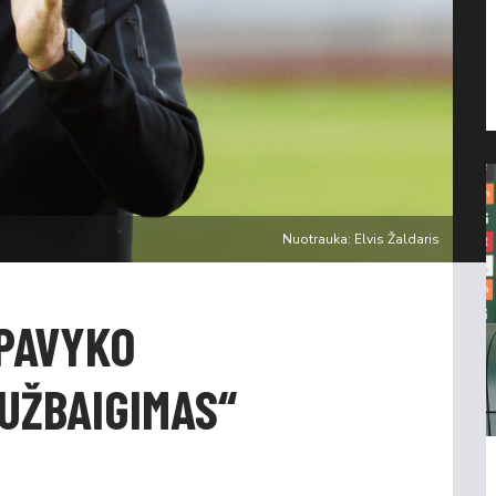
Nuotrauka: Elvis Žaldaris
„PAVYKO
UŽBAIGIMAS“