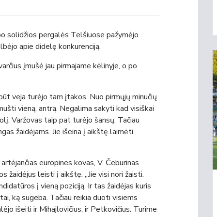
 po solidžios pergalės Telšiuose pažymėjo
albėjo apie didelę konkurenciją.
 įvarčius įmušė jau pirmajame kėlinyje, o po
ūt veja turėjo tam įtakos. Nuo pirmųjų minučių
šti vieną, antrą. Negalima sakyti kad visiškai
į. Varžovas taip pat turėjo šansų. Tačiau
as žaidėjams. Jie išeina į aikštę laimėti.
artėjančias europines kovas, V. Čeburinas
 žaidėjus leisti į aikštę. „Jie visi nori žaisti.
didatūros į vieną poziciją. Ir tas žaidėjas kuris
tai, ką sugeba. Tačiau reikia duoti visiems
o išeiti ir Mihajlovičius, ir Petkovičius. Turime