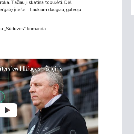
uroka. Tačiau ji skatina tobulėti. Dėl
į pergalę įnešė… Laukiam daugiau, galvoju
 su „Sūduvos“ komanda.
terview | Džiugas - Žalgiris