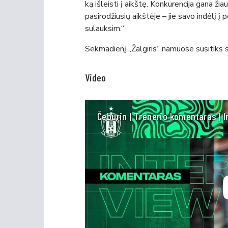
ką išleisti į aikštę. Konkurencija gana žia
pasirodžiusių aikštėje – jie savo indėlį 
sulauksim.“
Sekmadienį „Žalgiris“ namuose susitiks
Video
Čeburin | Trenerio komentaras | In