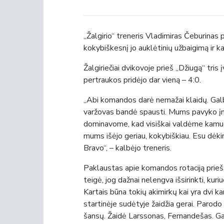
„Žalgirio“ treneris Vladimiras Čeburinas
kokybiškesnį jo auklėtinių užbaigimą ir k
Žalgiriečiai dvikovoje prieš „Džiugą“ tris
pertraukos pridėjo dar vieną – 4:0.
„Abi komandos darė nemažai klaidų. Galb
varžovas bandė spausti. Mums pavyko įmu
dominavome, kad visiškai valdėme kamuol
mums išėjo geriau, kokybiškiau. Esu dėking
Bravo“, – kalbėjo treneris.
Paklaustas apie komandos rotaciją prieš 
teigė, jog dažnai nelengva išsirinkti, kuriuos
Kartais būna tokių akimirkų kai yra dvi kan
startinėje sudėtyje žaidžia gerai. Parodo 
šansų. Žaidė Larssonas, Fernandešas. Galėj