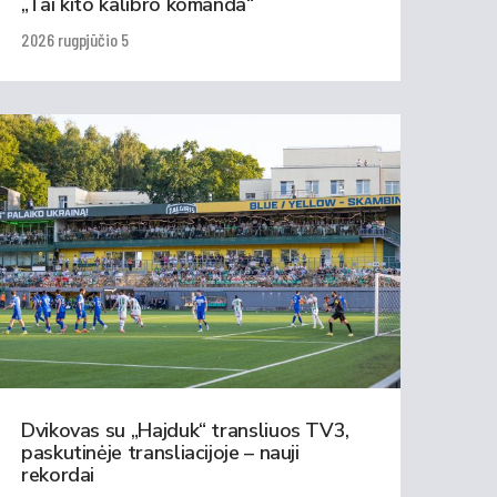
„Tai kito kalibro komanda“
2026 rugpjūčio 5
Dvikovas su „Hajduk“ transliuos TV3,
paskutinėje transliacijoje – nauji
rekordai