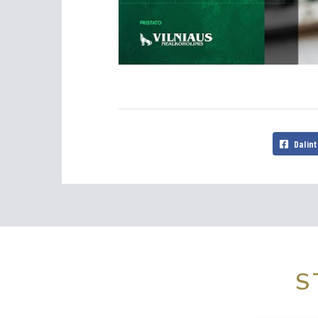
Dalint
S