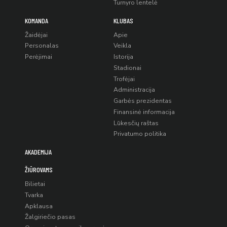
Turnyro lentelė
KOMANDA
KLUBAS
Žaidėjai
Apie
Personalas
Veikla
Perėjimai
Istorija
Stadionai
Trofėjai
Administracija
Garbės prezidentas
Finansinė informacija
Lūkesčių raštas
Privatumo politika
AKADEMIJA
ŽIŪROVAMS
Bilietai
Tvarka
Apklausa
Žalgiriečio pasas