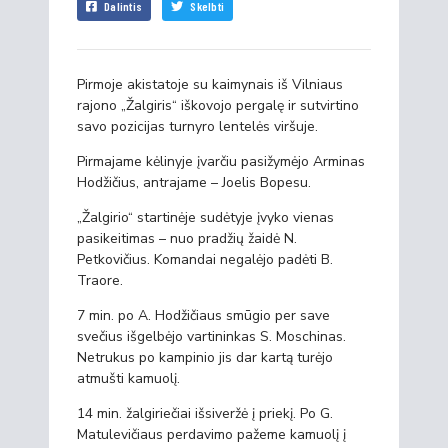
Dalintis
Skelbti
Pirmoje akistatoje su kaimynais iš Vilniaus
rajono „Žalgiris“ iškovojo pergalę ir sutvirtino
savo pozicijas turnyro lentelės viršuje.
Pirmajame kėlinyje įvarčiu pasižymėjo Arminas
Hodžičius, antrajame – Joelis Bopesu.
„Žalgirio“ startinėje sudėtyje įvyko vienas
pasikeitimas – nuo pradžių žaidė N.
Petkovičius. Komandai negalėjo padėti B.
Traore.
7 min. po A. Hodžičiaus smūgio per save
svečius išgelbėjo vartininkas S. Moschinas.
Netrukus po kampinio jis dar kartą turėjo
atmušti kamuolį.
14 min. žalgiriečiai išsiveržė į priekį. Po G.
Matulevičiaus perdavimo pažeme kamuolį į