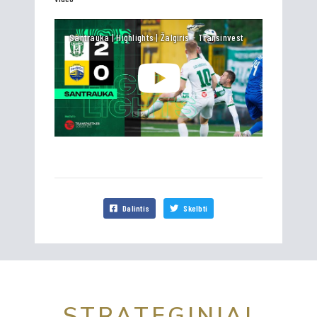
Santrauka | Highlights | Žalgiris - Transinvest
Dalintis
Skelbti
STRATEGINIAI