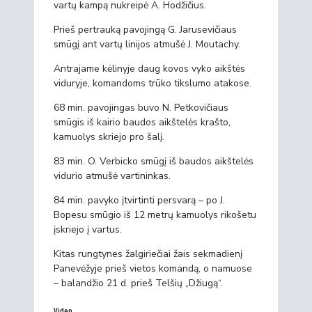
vartų kampą nukreipė A. Hodžičius.
Prieš pertrauką pavojingą G. Jarusevičiaus
smūgį ant vartų linijos atmušė J. Moutachy.
Antrajame kėlinyje daug kovos vyko aikštės
viduryje, komandoms trūko tikslumo atakose.
68 min. pavojingas buvo N. Petkovičiaus
smūgis iš kairio baudos aikštelės krašto,
kamuolys skriejo pro šalį.
83 min. O. Verbicko smūgį iš baudos aikštelės
vidurio atmušė vartininkas.
84 min. pavyko įtvirtinti persvarą – po J.
Bopesu smūgio iš 12 metrų kamuolys rikošetu
įskriejo į vartus.
Kitas rungtynes žalgiriečiai žais sekmadienį
Panevėžyje prieš vietos komandą, o namuose
– balandžio 21 d. prieš Telšių „Džiugą“.
Video