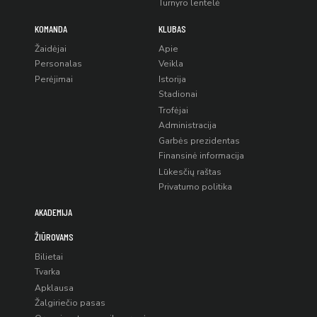
Turnyro lentelė
KOMANDA
KLUBAS
Žaidėjai
Apie
Personalas
Veikla
Perėjimai
Istorija
Stadionai
Trofėjai
Administracija
Garbės prezidentas
Finansinė informacija
Lūkesčių raštas
Privatumo politika
AKADEMIJA
ŽIŪROVAMS
Bilietai
Tvarka
Apklausa
Žalgiriečio pasas