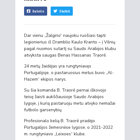
Dalintis
Skelbti
Dar vienu „Žalgirio“ naujoku ruošiasi tapti
legionierius iš Dramblio Kaulo Kranto – į Vilnių
pagal nuomos sutartį su Saudo Arabijos klubu
atvyksta saugas Benas Hassanas Traoré.
24 metų žaidėjas yra rungtyniavęs
Portugalijoje, o pastaruosius metus buvo „Al-
Hazem“ ekipos narys.
Su šia komanda B. Traoré pernai iškovojo
teisę žaisti aukščiausioje Saudo Arabijos
lygoje, į kurią pastaruoju metu atvyko nemažai
futbolo garsenybių.
Profesionalo kelią B. Traoré pradėjo
Portugalijos žemesnėse lygose, o 2021-2022
m. rungtyniavo „Leixoes“ klube.