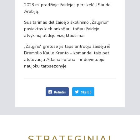
2023 m. pradžioje žaidėjas persikėlė į Saudo
Arabiją.
Susitarimas dėl žaidėjo skolinimo „Žalgiriui“
pasiektas kiek anksčiau, tačiau žaidėjo
atvykimą atidėjo vizų klausimai.
„Žalgirio“ gretose jis taps antruoju žaidėju iš
Dramblio Kaulo Kranto – komandai taip pat
atstovauja Adama Fofana – ir devintuoju
naujoku tarpsezonyje.
Dalintis
Skelbti
STRATEGINIAI