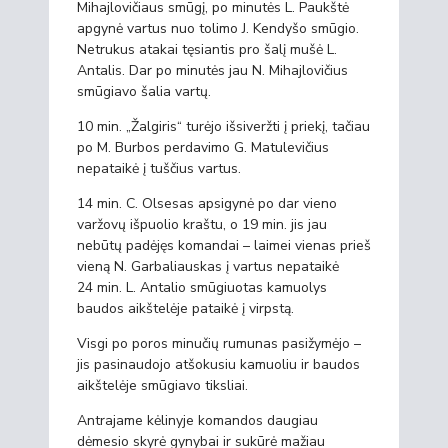
Mihajlovičiaus smūgį, po minutės L. Paukštė
apgynė vartus nuo tolimo J. Kendyšo smūgio.
Netrukus atakai tęsiantis pro šalį mušė L.
Antalis. Dar po minutės jau N. Mihajlovičius
smūgiavo šalia vartų.
10 min. „Žalgiris“ turėjo išsiveržti į priekį, tačiau
po M. Burbos perdavimo G. Matulevičius
nepataikė į tuščius vartus.
14 min. C. Olsesas apsigynė po dar vieno
varžovų išpuolio kraštu, o 19 min. jis jau
nebūtų padėjęs komandai – laimei vienas prieš
vieną N. Garbaliauskas į vartus nepataikė
24 min. L. Antalio smūgiuotas kamuolys
baudos aikštelėje pataikė į virpstą.
Visgi po poros minučių rumunas pasižymėjo –
jis pasinaudojo atšokusiu kamuoliu ir baudos
aikštelėje smūgiavo tiksliai.
Antrajame kėlinyje komandos daugiau
dėmesio skyrė gynybai ir sukūrė mažiau