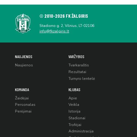
© 2010-2026 FK ŽALGIRIS
Stadiono g. 2, Vilnius, LT-02106
info@fkzalgiris.lt
NAUJIENOS
VARŽYBOS
Naujienos
Tvarkaraštis
Rezultatai
Turnyro lentelė
KOMANDA
KLUBAS
Žaidėjai
Apie
Personalas
Veikla
Perėjimai
Istorija
Stadionai
Trofėjai
Administracija