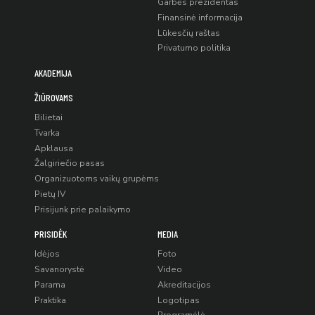
Garbės prezidentas
Finansinė informacija
Lūkesčių raštas
Privatumo politika
AKADEMIJA
ŽIŪROVAMS
Bilietai
Tvarka
Apklausa
Žalgiriečio pasas
Organizuotoms vaikų grupėms
Pietų IV
Prisijunk prie palaikymo
PRISIDĖK
MEDIA
Idėjos
Foto
Savanorystė
Video
Parama
Akreditacijos
Praktika
Logotipas