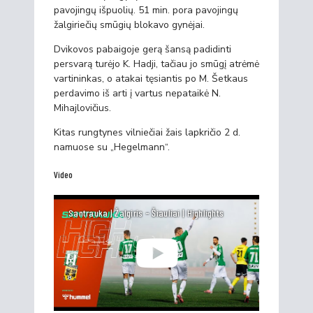
pavojingų išpuolių. 51 min. pora pavojingų
žalgiriečių smūgių blokavo gynėjai.
Dvikovos pabaigoje gerą šansą padidinti
persvarą turėjo K. Hadji, tačiau jo smūgį atrėmė
vartininkas, o atakai tęsiantis po M. Šetkaus
perdavimo iš arti į vartus nepataikė N.
Mihajlovičius.
Kitas rungtynes vilniečiai žais lapkričio 2 d.
namuose su „Hegelmann“.
Video
Santrauka | Žalgiris - Šiauliai | Highlights