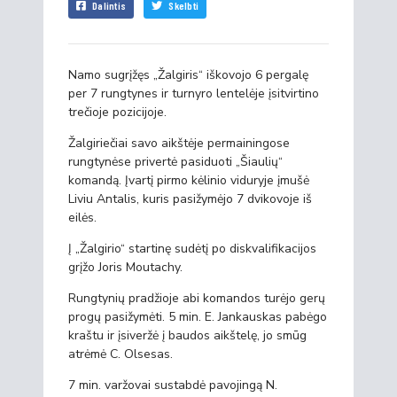
Dalintis
Skelbti
Namo sugrįžęs „Žalgiris“ iškovojo 6 pergalę
per 7 rungtynes ir turnyro lentelėje įsitvirtino
trečioje pozicijoje.
Žalgiriečiai savo aikštėje permainingose
rungtynėse privertė pasiduoti „Šiaulių“
komandą. Įvartį pirmo kėlinio viduryje įmušė
Liviu Antalis, kuris pasižymėjo 7 dvikovoje iš
eilės.
Į „Žalgirio“ startinę sudėtį po diskvalifikacijos
grįžo Joris Moutachy.
Rungtynių pradžioje abi komandos turėjo gerų
progų pasižymėti. 5 min. E. Jankauskas pabėgo
kraštu ir įsiveržė į baudos aikštelę, jo smūg
atrėmė C. Olsesas.
7 min. varžovai sustabdė pavojingą N.