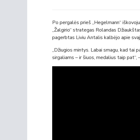
Po pergalės prieš „Hegelmann“ iškovojus
„Žalgirio“ strategas Rolandas Džiaukštas
pagerbtas Liviu Antalis kalbėjo apie svaj
„Džiugios mintys. Labai smagu, kad tai 
sirgaliams – ir šiuos, medalius taip pat“,