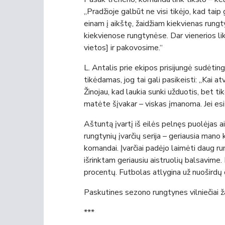
„Pradžioje galbūt ne visi tikėjo, kad taip
einam į aikštę, žaidžiam kiekvienas rungty
kiekvienose rungtynėse. Dar vienerios li
vietos] ir pakovosime.“
L. Antalis prie ekipos prisijungė sudėting
tikėdamas, jog tai gali pasikeisti: „Kai 
Žinojau, kad laukia sunki užduotis, bet ti
matėte šįvakar – viskas įmanoma. Jei esi n
Aštuntą įvartį iš eilės pelnęs puolėjas a
rungtynių įvarčių serija – geriausia mano
komandai. Įvarčiai padėjo laimėti daug r
išrinktam geriausiu aistruolių balsavime
procentų. Futbolas atlygina už nuoširdų 
Paskutines sezono rungtynes vilniečiai ža
***