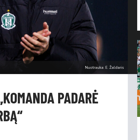
Nuotrauka: E. Žaldaris
 „KOMANDA PADARĖ
RBĄ“