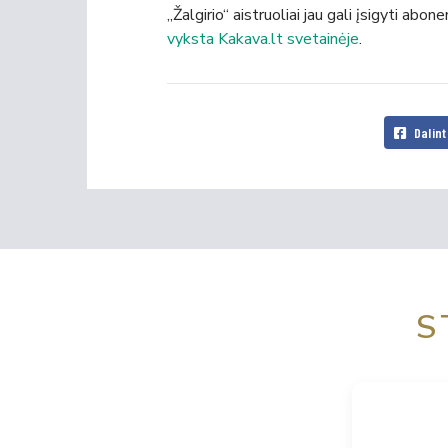
„Žalgirio“ aistruoliai jau gali įsigyti 
vyksta Kakava.lt svetainėje
.
Dalint
S