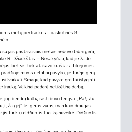
o poros metų pertraukos – paskutinės 8
mėjo.
u jais pastaraisiais metais nebuvo labai gera,
kė R. Džiaukštas. – Nesakyčiau, kad jie žaidė
nėjus, bet vis tiek atakavo kraštais. Tikėjomės,
u pradžioje mums nelabai pavyko, jie turėjo gerų
sitvarkyti. Smagu, kad pavyko greitai išlyginti
ertrauką. Vaikinai padarė netikėtiną darbą.“
ė, jog bendrą kalbą rasti buvo lengva: „Pažįstu
į „Žalgirį“. Jis geras vyras, man kaip draugas.
ir jis turėtų didžiuotis tuo, ką nuveikė. Didžiuotis
alapio į Europą – ėjo žingsnis po žingsnio: