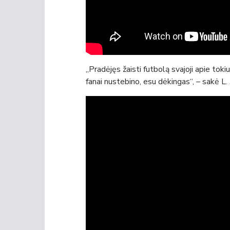
„Pradėjęs žaisti futbolą svajoji apie to
fanai nustebino, esu dėkingas“, – sakė L. 