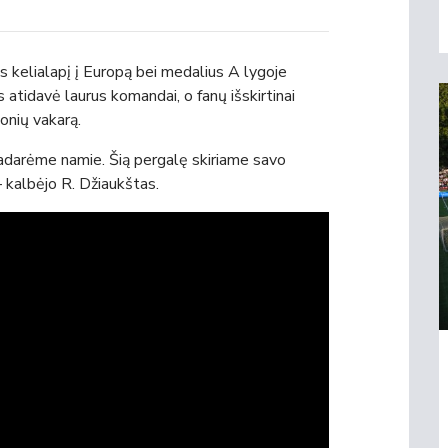
 kelialapį į Europą bei medalius A lygoje
 atidavė laurus komandai, o fanų išskirtinai
onių vakarą.
padarėme namie. Šią pergalę skiriame savo
 – kalbėjo R. Džiaukštas.