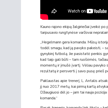
Kauno rajono ekipą žalgiriečiai įveikė p
tarpusavio rungtynėse varžovai nepralai
„Hegelmann gera komanda. Mūsų istorija s
todėl smagu, kad ją pavyko pakeisti, – sa
gynybinį futbolą. Jie pasistatė penkis gy
kad taip gali būti – tam ruošėmės, tačia
momentų ir įmušė įvartį. Vėliau pavyko su
rezultatą ir persverti į savo pusę prieš p
Paklaustas apie trenerį, L. Antalis atsak
jį nuo 2017 metų, kai pirmą kartą atvykau 
Džiaugiuosi dėl jo – jam tai nauja pozicija 
komanda.“
Pasak trenerio, komanda link tikslo – keli