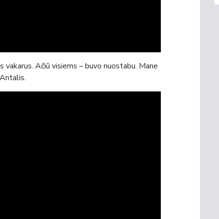
kius vakarus. Ačiū visiems – buvo nuostabu. Mane
Antalis.