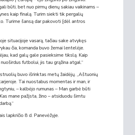
 gali būti, bet nuo pirmų dienų sakiau vaikinams –
nes kaip finalą. Turim siekti tik pergalių
ko. Turime šansą dar pakovoti [dėl antros
oje situacijoje vasarą, tačiau sake atvykęs
atvykau čia, komanda buvo žemai lentelėje.
kėjau, kad galų gale pasieksime tikslą. Kaip
uoširdus futbolui, jis tau grąžina atgal.“
istruolių buvo išrinktas metų žaidėjų. „Aštuonių
 karjeroje. Tai nuostabus momentas ir man, ir
ungtyniu, – kalbėjo rumunas – Man garbė būti
. Kas mane pažįsta, žino – atsiduodu šimtu
darbą.“
is lapkričio 8 d. Panevėžyje.