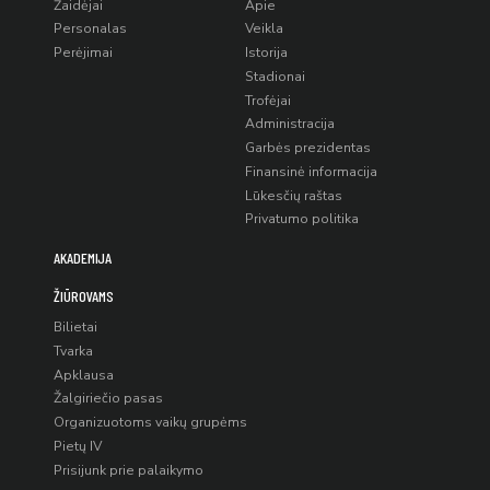
Žaidėjai
Apie
Personalas
Veikla
Perėjimai
Istorija
Stadionai
Trofėjai
Administracija
Garbės prezidentas
Finansinė informacija
Lūkesčių raštas
Privatumo politika
AKADEMIJA
ŽIŪROVAMS
Bilietai
Tvarka
Apklausa
Žalgiriečio pasas
Organizuotoms vaikų grupėms
Pietų IV
Prisijunk prie palaikymo