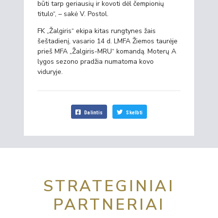
būti tarp geriausių ir kovoti dėl čempionių
titulo“, – sakė V. Postol.
FK „Žalgiris“ ekipa kitas rungtynes žais
šeštadienį, vasario 14 d. LMFA Žiemos taurėje
prieš MFA „Žalgiris-MRU“ komandą. Moterų A
lygos sezono pradžia numatoma kovo
viduryje.
Dalintis
Skelbti
STRATEGINIAI
PARTNERIAI