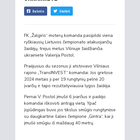
Dalintis
Skelbti
FK „Žalgiris“ moterų komanda pasipildė viena
ryškiausių Lietuvos čempionato atakuojančių
žaidėjų, trejus metus Vilniuje žaidžiančia
ukrainiete Valerija Postol.
Praėjusius du sezonus ji atstovavo Vilniaus
rajono „TransINVEST“ komandai. Jos gretose
2024 metais ji per 19 rungtynių pelnė 20
įvarčių ir tapo rezultatyviausia lygos žaidėja.
Pernai V. Postol įmušė 6 įvarčius ir padėjo
komandai iškovoti antrąją vietą. Ypač
įspūdingas buvo jos tikslus smūgis rungtynėse
su daugkartine šalies čempione „Gintra“, kai ji
įmušė smūgiu iš maždaug 40 metrų.