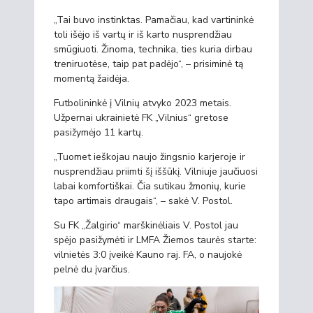
„Tai buvo instinktas. Pamačiau, kad vartininkė
toli išėjo iš vartų ir iš karto nusprendžiau
smūgiuoti. Žinoma, technika, ties kuria dirbau
treniruotėse, taip pat padėjo“, – prisiminė tą
momentą žaidėja.
Futbolininkė į Vilnių atvyko 2023 metais.
Užpernai ukrainietė FK „Vilnius“ gretose
pasižymėjo 11 kartų.
„Tuomet ieškojau naujo žingsnio karjeroje ir
nusprendžiau priimti šį iššūkį. Vilniuje jaučiuosi
labai komfortiškai. Čia sutikau žmonių, kurie
tapo artimais draugais“, – sakė V. Postol.
Su FK „Žalgirio“ marškinėliais V. Postol jau
spėjo pasižymėti ir LMFA Žiemos taurės starte:
vilnietės 3:0 įveikė Kauno raj. FA, o naujokė
pelnė du įvarčius.