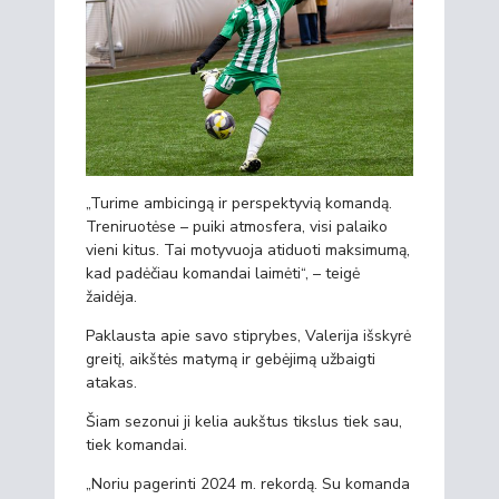
„Turime ambicingą ir perspektyvią komandą.
Treniruotėse – puiki atmosfera, visi palaiko
vieni kitus. Tai motyvuoja atiduoti maksimumą,
kad padėčiau komandai laimėti“, – teigė
žaidėja.
Paklausta apie savo stiprybes, Valerija išskyrė
greitį, aikštės matymą ir gebėjimą užbaigti
atakas.
Šiam sezonui ji kelia aukštus tikslus tiek sau,
tiek komandai.
„Noriu pagerinti 2024 m. rekordą. Su komanda