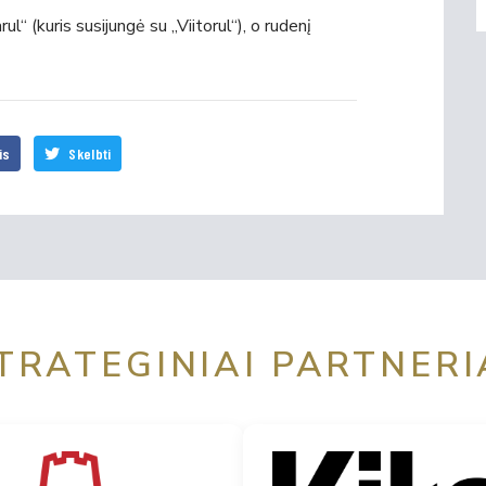
 (kuris susijungė su „Viitorul“), o rudenį
is
Skelbti
TRATEGINIAI PARTNERI