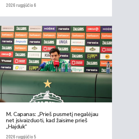
2026 rugpjūčio 6
M. Capanas: „Prieš pusmetį negalėjau
net įsivaizduoti, kad žaisime prieš
„Hajduk“
2026 rugpjūčio 5