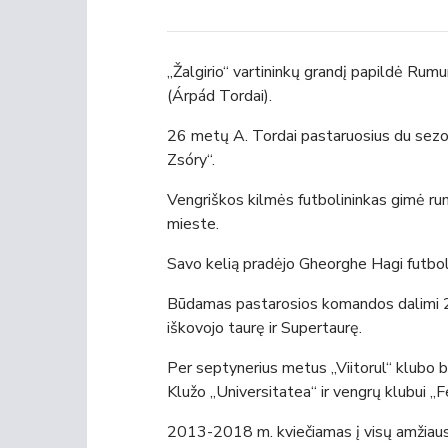
„Žalgirio“ vartininkų grandį papildė Rumu
(Árpád Tordai).
26 metų A. Tordai pastaruosius du sez
Zsóry“.
Vengriškos kilmės futbolininkas gimė ru
mieste.
Savo kelią pradėjo Gheorghe Hagi futbolo
Būdamas pastarosios komandos dalimi 
iškovojo taurę ir Supertaurę.
Per septynerius metus „Viitorul“ klubo b
Klužo „Universitatea“ ir vengrų klubui „F
2013-2018 m. kviečiamas į visų amžiaus 