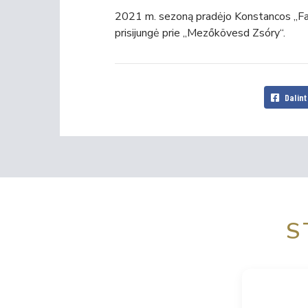
2021 m. sezoną pradėjo Konstancos „Farul“
prisijungė prie „Mezőkövesd Zsóry“.
Dalint
S