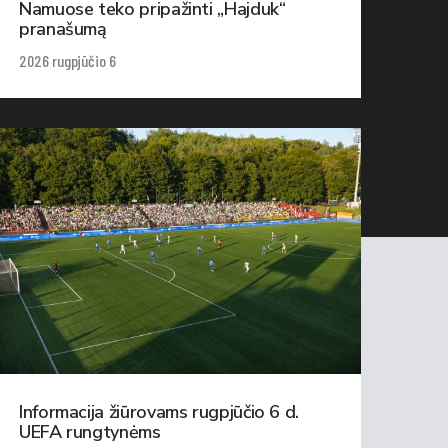
Namuose teko pripažinti „Hajduk“
pranašumą
2026 rugpjūčio 6
Informacija žiūrovams rugpjūčio 6 d.
UEFA rungtynėms