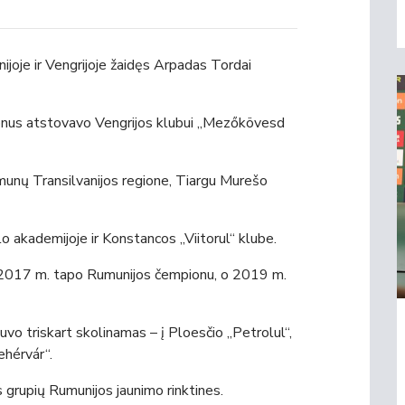
nijoje ir Vengrijoje žaidęs Arpadas Tordai
onus atstovavo Vengrijos klubui „Mezőkövesd
munų Transilvanijos regione, Tiargu Murešo
 akademijoje ir Konstancos „Viitorul“ klube.
2017 m. tapo Rumunijos čempionu, o 2019 m.
uvo triskart skolinamas – į Ploesčio „Petrolul“,
ehérvár“.
grupių Rumunijos jaunimo rinktines.