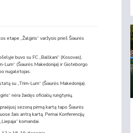
 etape „Žalgiris“ varžysis prieš Šiaurės
šelyje buvo su FC „Ballkani“ (Kosovas),
im-Lum“ (Šiaurės Makedonija) ir Gioteborgo
po nugalėtojas.
istatą su „Trim-Lum“ (Šiaurės Makedonija).
ris“ nėra žaidęs oficialių rungtynių.
praėjusį sezoną pirmą kartą tapo Šiaurės
ose žais antrą kartą. Pernai Konferencijų
 „Liepaja“ komandai.