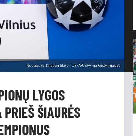
Nuotrauka: Kristian Skeie - UEFA/UEFA via Getty Images
PIONŲ LYGOS
A PRIEŠ ŠIAURĖS
EMPIONUS