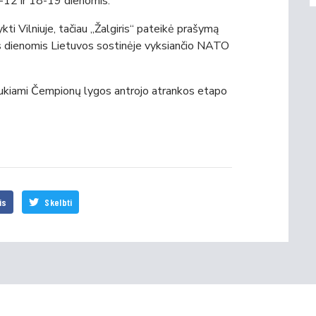
-12 ir 18-19 dienomis.
kti Vilniuje, tačiau „Žalgiris“ pateikė prašymą
is dienomis Lietuvos sostinėje vyksiančio NATO
traukiami Čempionų lygos antrojo atrankos etapo
is
Skelbti