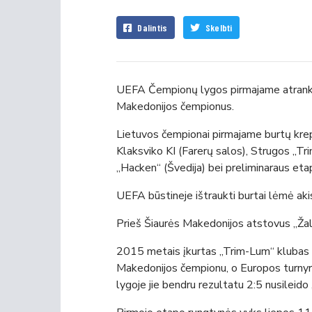
Dalintis
Skelbti
UEFA Čempionų lygos pirmajame atrankos
Makedonijos čempionus.
Lietuvos čempionai pirmajame burtų krep
Klaksviko KI (Farerų salos), Strugos „Tr
„Hacken“ (Švedija) bei preliminaraus eta
UEFA būstineje ištraukti burtai lėmė ak
Prieš Šiaurės Makedonijos atstovus „Žalgi
2015 metais įkurtas „Trim-Lum“ klubas 
Makedonijos čempionu, o Europos turnyru
lygoje jie bendru rezultatu 2:5 nusileido