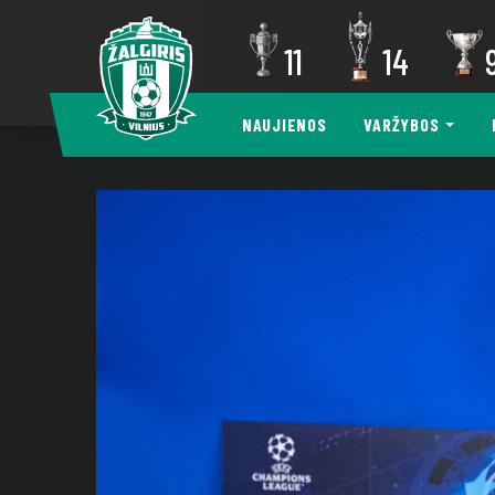
11
14
NAUJIENOS
VARŽYBOS