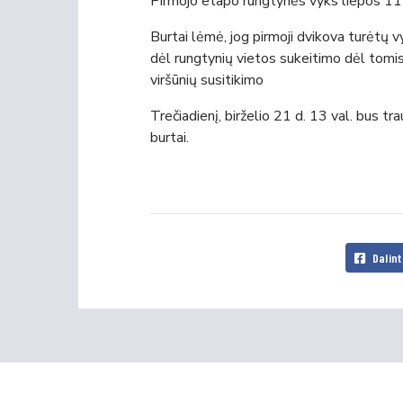
Pirmojo etapo rungtynės vyks liepos 11
Burtai lėmė, jog pirmoji dvikova turėtų vy
dėl rungtynių vietos sukeitimo dėl tom
viršūnių susitikimo
Trečiadienį, birželio 21 d. 13 val. bus 
burtai.
Dalint