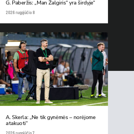
G. Paberžis: „Man Žalgiris“ yra širdyje“
2026 rugpjūčio 8
A. Skerla: „Ne tik gynėmės – norėjome
atakuoti“
2026 rugpjūčio 7