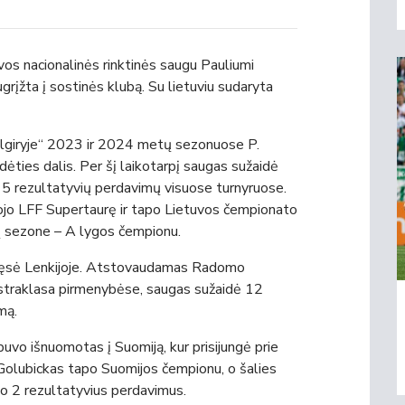
vos nacionalinės rinktinės saugu Pauliumi
grįžta į sostinės klubą. Su lietuviu sudaryta
algiryje“ 2023 ir 2024 metų sezonuose P.
ėties dalis. Per šį laikotarpį saugas sužaidė
o 15 rezultatyvių perdavimų visuose turnyruose.
vojo LFF Supertaurę ir tapo Lietuvos čempionato
ų sezone – A lygos čempionu.
ą tęsė Lenkijoje. Atstovaudamas Radomo
kstraklasa pirmenybėse, saugas sužaidė 12
mą.
uvo išnuomotas į Suomiją, kur prisijungė prie
 Golubickas tapo Suomijos čempionu, o šalies
ko 2 rezultatyvius perdavimus.