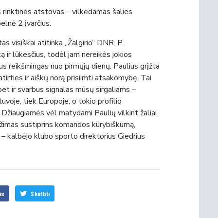
s rinktinės atstovas – vilkėdamas šalies
elnė 2 įvarčius.
as visiškai atitinka „Žalgirio“ DNR. P.
ką ir lūkesčius, todėl jam nereikės jokios
 bus reikšmingas nuo pirmųjų dienų. Paulius grįžta
tirties ir aiškų norą prisiimti atsakomybę. Tai
bet ir svarbus signalas mūsų sirgaliams –
tuvoje, tiek Europoje, o tokio profilio
is. Džiaugiamės vėl matydami Paulių vilkint žaliai
grįžimas sustiprins komandos kūrybiškumą,
 – kalbėjo klubo sporto direktorius Giedrius
is
Skelbti