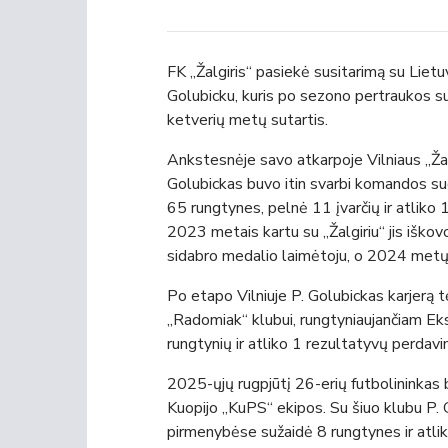
FK „Žalgiris“ pasiekė susitarimą su Lietu
Golubicku, kuris po sezono pertraukos su
ketverių metų sutartis.
Ankstesnėje savo atkarpoje Vilniaus „Ž
Golubickas buvo itin svarbi komandos sud
65 rungtynes, pel­nė 11 įvarčių ir atlik
2023 metais kartu su „Žalgiriu“ jis iško
sidabro medalio laimėtoju, o 2024 met
Po etapo Vilniuje P. Golubickas karjer
„Radomiak“ klubui, rungtyniaujančiam E
rungtynių ir atliko 1 rezultatyvų perdavi
2025-ųjų rugpjūtį 26-erių futbolininkas b
Kuopijo „KuPS“ ekipos. Su šiuo klubu P.
pirmenybėse sužaidė 8 rungtynes ir atli