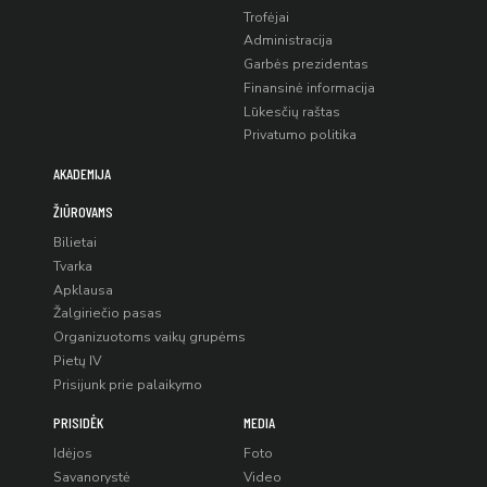
Trofėjai
Administracija
Garbės prezidentas
Finansinė informacija
Lūkesčių raštas
Privatumo politika
AKADEMIJA
ŽIŪROVAMS
Bilietai
Tvarka
Apklausa
Žalgiriečio pasas
Organizuotoms vaikų grupėms
Pietų IV
Prisijunk prie palaikymo
PRISIDĖK
MEDIA
Idėjos
Foto
Savanorystė
Video