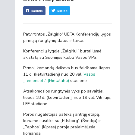
Dalintis
Skelbti
Patvirtintos „Žalgirio“ UEFA Konferencijų lygos
pirmųjų rungtynių datos ir laikai.
Konferencijų lygoje „Žalgiriui“ burtai lėmė
akistatą su Suomijos klubu Vasos VPS.
Pirmoji komandų dvikova bus žaidžiama liepos
11 d. (ketvirtadienį) nuo 20 val.
Vasos
„Lemonsoft“ (Hietalahti)
stadione.
Atsakomosios rungtynės vyks po savaitės,
liepos 18 d. (ketvirtadienį) nuo 19 val. Vilniuje,
LFF stadione.
Poros nugalėtojas pateks į antrąjį etapą,
kuriame susitiks su „Elfsborg“ (Švedija) ir
„Paphos“ (Kipras) poroje pralaimėjusia
komanda.