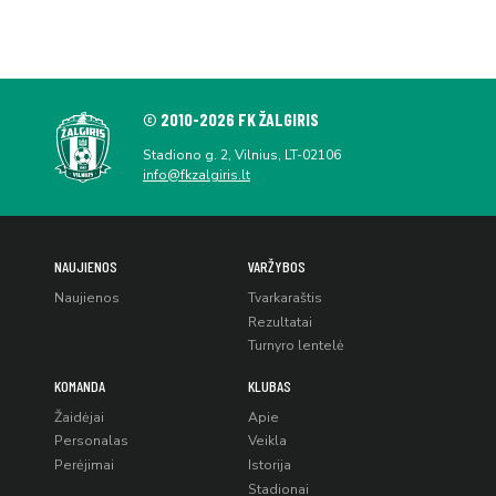
© 2010-2026 FK ŽALGIRIS
Stadiono g. 2, Vilnius, LT-02106
info@fkzalgiris.lt
NAUJIENOS
VARŽYBOS
Naujienos
Tvarkaraštis
Rezultatai
Turnyro lentelė
KOMANDA
KLUBAS
Žaidėjai
Apie
Personalas
Veikla
Perėjimai
Istorija
Stadionai