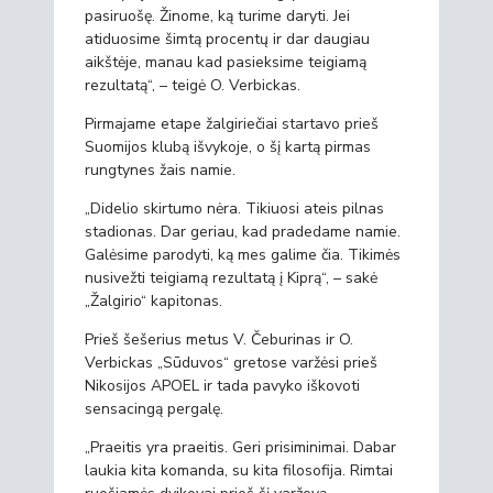
pasiruošę. Žinome, ką turime daryti. Jei
atiduosime šimtą procentų ir dar daugiau
aikštėje, manau kad pasieksime teigiamą
rezultatą“, – teigė O. Verbickas.
Pirmajame etape žalgiriečiai startavo prieš
Suomijos klubą išvykoje, o šį kartą pirmas
rungtynes žais namie.
„Didelio skirtumo nėra. Tikiuosi ateis pilnas
stadionas. Dar geriau, kad pradedame namie.
Galėsime parodyti, ką mes galime čia. Tikimės
nusivežti teigiamą rezultatą į Kiprą“, – sakė
„Žalgirio“ kapitonas.
Prieš šešerius metus V. Čeburinas ir O.
Verbickas „Sūduvos“ gretose varžėsi prieš
Nikosijos APOEL ir tada pavyko iškovoti
sensacingą pergalę.
„Praeitis yra praeitis. Geri prisiminimai. Dabar
laukia kita komanda, su kita filosofija. Rimtai