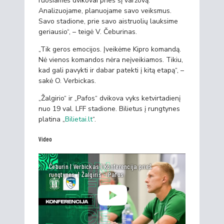
ruošiamės dvikovai prieš šį varžovą.
Analizuojame, planuojame savo veiksmus.
Savo stadione, prie savo aistruolių lauksime
geriausio“, – teigė V. Čeburinas.
„Tik geros emocijos. Įveikėme Kipro komandą.
Nė vienos komandos nėra neįveikiamos. Tikiu,
kad gali pavykti ir dabar patekti į kitą etapą“, –
sakė O. Verbickas.
„Žalgirio“ ir „Pafos“ dvikova vyks ketvirtadienį
nuo 19 val. LFF stadione. Bilietus į rungtynes
platina „
Bilietai.lt
“.
Video
Čeburin | Verbickas | Konferencija prieš
rungtynes. | Žalgiris - Pafos