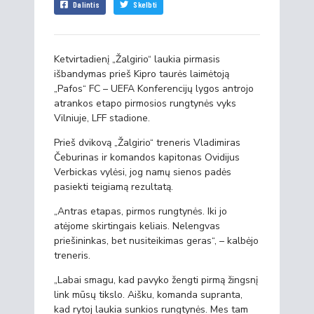
Dalintis
Skelbti
Ketvirtadienį „Žalgirio“ laukia pirmasis
išbandymas prieš Kipro taurės laimėtoją
„Pafos“ FC – UEFA Konferencijų lygos antrojo
atrankos etapo pirmosios rungtynės vyks
Vilniuje, LFF stadione.
Prieš dvikovą „Žalgirio“ treneris Vladimiras
Čeburinas ir komandos kapitonas Ovidijus
Verbickas vylėsi, jog namų sienos padės
pasiekti teigiamą rezultatą.
„Antras etapas, pirmos rungtynės. Iki jo
atėjome skirtingais keliais. Nelengvas
priešininkas, bet nusiteikimas geras“, – kalbėjo
treneris.
„Labai smagu, kad pavyko žengti pirmą žingsnį
link mūsų tikslo. Aišku, komanda supranta,
kad rytoj laukia sunkios rungtynės. Mes tam