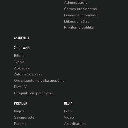
Administracija
Garbės prezidentas
Finansinė informacija
Lūkesčių raštas
Privatumo politika
AKADEMIJA
ŽIŪROVAMS
Bilietai
Tvarka
Apklausa
Žalgiriečio pasas
Organizuotoms vaikų grupėms
Pietų IV
Prisijunk prie palaikymo
PRISIDĖK
MEDIA
Idėjos
Foto
Savanorystė
Video
Parama
Akreditacijos