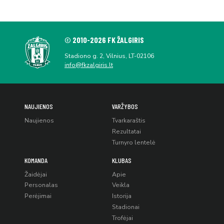
© 2010-2026 FK ŽALGIRIS
Stadiono g. 2, Vilnius, LT-02106
info@fkzalgiris.lt
NAUJIENOS
VARŽYBOS
Naujienos
Tvarkaraštis
Rezultatai
Turnyro lentelė
KOMANDA
KLUBAS
Žaidėjai
Apie
Personalas
Veikla
Perėjimai
Istorija
Stadionai
Trofėjai