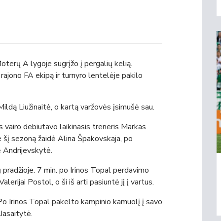
terų A lygoje sugrįžo į pergalių kelią.
ajono FA ekipą ir turnyro lentelėje pakilo
Mildą Liužinaitė, o kartą varžovės įsimušė sau.
 vairo debiutavo laikinasis treneris Markas
 šį sezoną žaidė Alina Špakovskaja, po
ė Andrijevskytė.
 pradžioje. 7 min. po Irinos Topal perdavimo
rijai Postol, o ši iš arti pasiuntė jį į vartus.
 Po Irinos Topal pakelto kampinio kamuolį į savo
Jasaitytė.