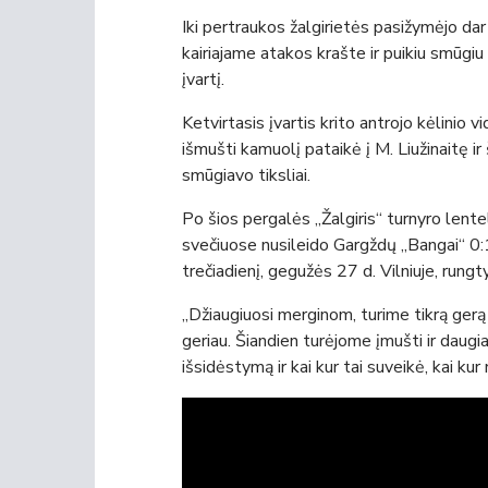
Iki pertraukos žalgirietės pasižymėjo da
kairiajame atakos krašte ir puikiu smūgiu 
įvartį.
Ketvirtasis įvartis krito antrojo kėlinio
išmušti kamuolį pataikė į M. Liužinaitę i
smūgiavo tiksliai.
Po šios pergalės „Žalgiris“ turnyro lente
svečiuose nusileido Gargždų „Bangai“ 0:1 i
trečiadienį, gegužės 27 d. Vilniuje, rungt
„Džiaugiuosi merginom, turime tikrą gerą k
geriau. Šiandien turėjome įmušti ir daugi
išsidėstymą ir kai kur tai suveikė, kai ku