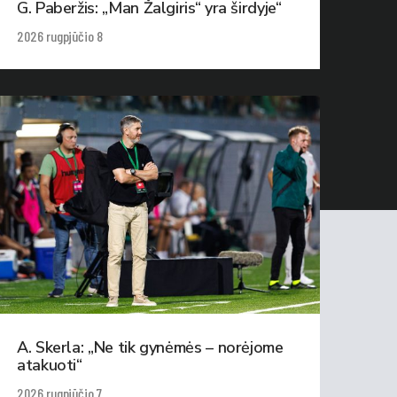
G. Paberžis: „Man Žalgiris“ yra širdyje“
2026 rugpjūčio 8
A. Skerla: „Ne tik gynėmės – norėjome
atakuoti“
2026 rugpjūčio 7