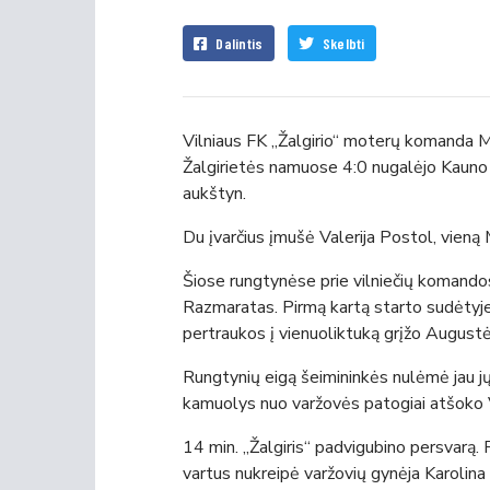
Dalintis
Skelbti
Vilniaus FK „Žalgirio“ moterų komanda Mo
Žalgirietės namuose 4:0 nugalėjo Kauno r
aukštyn.
Du įvarčius įmušė Valerija Postol, vieną 
Šiose rungtynėse prie vilniečių komandos
Razmaratas. Pirmą kartą starto sudėtyje
pertraukos į vienuoliktuką grįžo August
Rungtynių eigą šeimininkės nulėmė jau jų
kamuolys nuo varžovės patogiai atšoko Vale
14 min. „Žalgiris“ padvigubino persvarą.
vartus nukreipė varžovių gynėja Karolina 