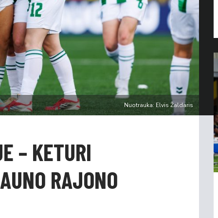
Nuotrauka: Elvis Žaldaris
E – KETURI
 KAUNO RAJONO