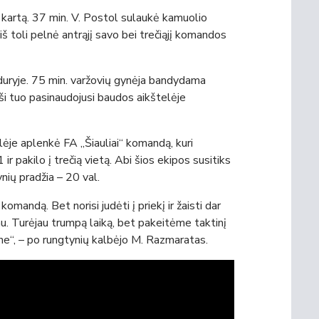
r kartą. 37 min. V. Postol sulaukė kamuolio
iš toli pelnė antrąjį savo bei trečiąjį komandos
 viduryje. 75 min. varžovių gynėja bandydama
r ši tuo pasinaudojusi baudos aikštelėje
lėje aplenkė FA „Šiauliai“ komandą, kuri
r pakilo į trečią vietą. Abi šios ekipos susitiks
ynių pradžia – 20 val.
omandą. Bet norisi judėti į priekį ir žaisti dar
au. Turėjau trumpą laiką, bet pakeitėme taktinį
r ne“, – po rungtynių kalbėjo M. Razmaratas.