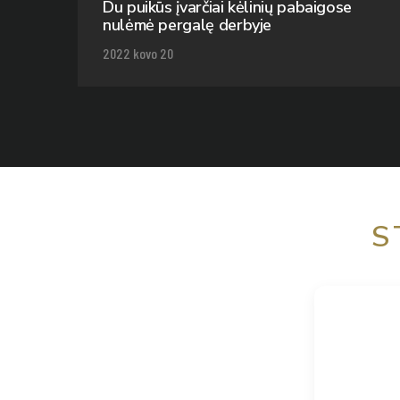
Du puikūs įvarčiai kėlinių pabaigose
nulėmė pergalę derbyje
2022 kovo 20
S