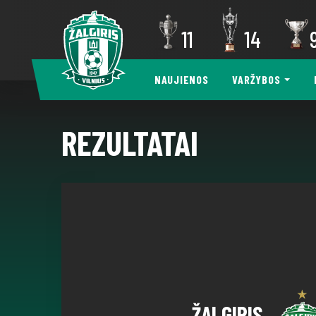
11
14
NAUJIENOS
VARŽYBOS
REZULTATAI
ŽALGIRIS