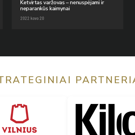
Ketvirtas varžovas – nenuspėjami ir
neparankūs kaimynai
2022 kovo 20
TRATEGINIAI PARTNERI