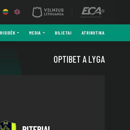
RISIDĖK
MEDIA
BILIETAI
ATRIBUTIKA
OPTIBET A LYGA
RITERIAI