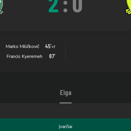
2
:
0
45’
Marko Miličkovič
+1’
87’
Francis Kyeremeh
Eiga
Įvarčiai