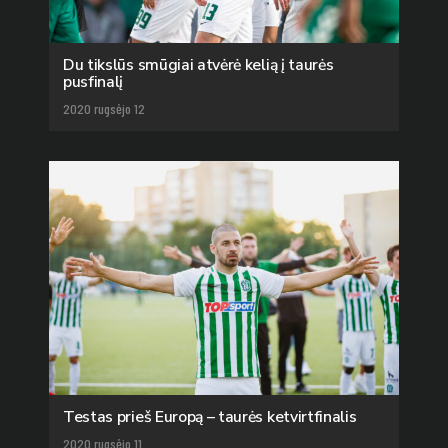
Du tikslūs smūgiai atvėrė kelią į taurės
pusfinalį
2020 rugsėjo 12
Testas prieš Europą – taurės ketvirtfinalis
2020 rugsėjo 11