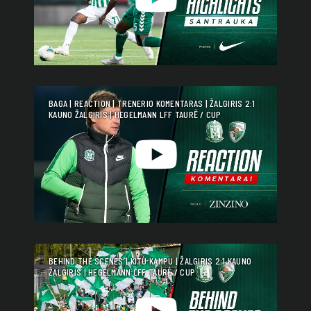
BAGA | REACTION | TRENERIO KOMENTARAS | ŽALGIRIS 2:1
KAUNO ŽALGIRIS | HEGELMANN LFF TAURĖ / CUP
BEHIND THE SCENES | KITU KAMPU | ŽALGIRIS 2:1 KAUNO
ŽALGIRIS | HEGELMANN LFF TAURĖ / CUP