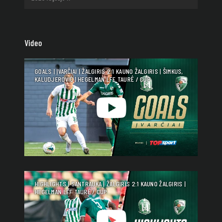
Video
GOALS | ĮVARČIAI | ŽALGIRIS 2:1 KAUNO ŽALGIRIS | ŠIMKUS,
KALUDJEROVIČ | HEGELMAN LFF TAURĖ / CUP
HIGHLIGHTS | SANTRAUKA | ŽALGIRIS 2:1 KAUNO ŽALGIRIS |
HEGELMAN LFF TAURĖ / CUP