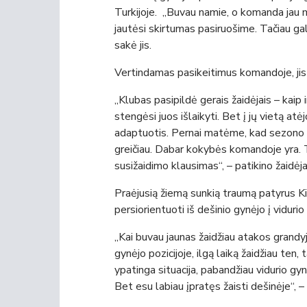
Turkijoje. „Buvau namie, o komanda jau 
jautėsi skirtumas pasiruošime. Tačiau ga
sakė jis.
Vertindamas pasikeitimus komandoje, jis 
„Klubas pasipildė gerais žaidėjais – kaip
stengėsi juos išlaikyti. Bet į jų vietą atėjo
adaptuotis. Pernai matėme, kad sezono pr
greičiau. Dabar kokybės komandoje yra. T
susižaidimo klausimas“, – patikino žaidėja
Praėjusią žiemą sunkią traumą patyrus Ki
persiorientuoti iš dešinio gynėjo į vidurio
„Kai buvau jaunas žaidžiau atakos grandyj
gynėjo pozicijoje, ilgą laiką žaidžiau ten,
ypatinga situacija, pabandžiau vidurio gy
Bet esu labiau įpratęs žaisti dešinėje“, –