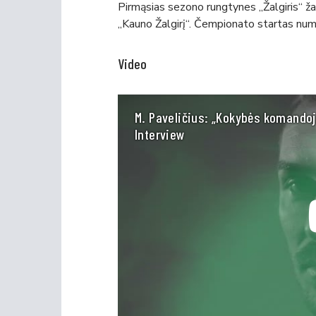
Pirmąsias sezono rungtynes „Žalgiris“ ža
„Kauno Žalgirį“. Čempionato startas num
Video
M. Paveličius: „Kokybės komandoje 
Interview