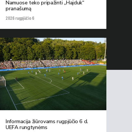
Namuose teko pripažinti „Hajduk“
pranašumą
2026 rugpjūčio 6
Informacija žiūrovams rugpjūčio 6 d.
UEFA rungtynėms