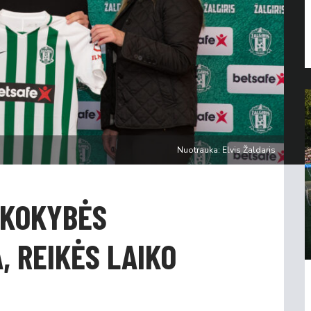
Nuotrauka: Elvis Žaldaris
 „KOKYBĖS
 REIKĖS LAIKO