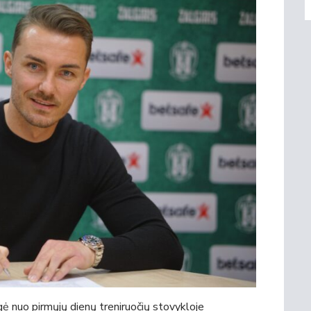
ė nuo pirmųjų dienų treniruočių stovykloje