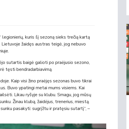
“ legionierių, kuris šį sezoną sieks trečią kartą
Lietuvoje žaidęs austras teigė, jog nebuvo
iuje.
ėjo sutartis baigė galioti po praėjusio sezono,
tarė tęsti bendradarbiavimą.
oje. Kaip visi žino praėjęs sezonas buvo tikrai
lus. Buvo ypatingi metai mums visiems. Kai
ilsėti. Likau ryšyje su klubu. Smagu, jog mūsų
unku. Žinau klubą, žaidėjus, trenerius, miestą.
nku pasakyti: sugrįžtu ir pratęsiu sutartį“, –