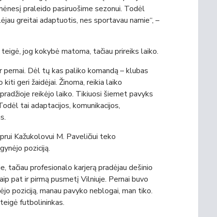
mėnesį praleido pasiruošime sezonui. Todėl
lėjau greitai adaptuotis, nes sportavau namie“, –
teigė, jog kokybė matoma, tačiau prireiks laiko.
 ir pernai. Dėl tų kas paliko komandą – klubas
 kiti geri žaidėjai. Žinoma, reikia laiko
adžioje reikėjo laiko. Tikiuosi šiemet pavyks
odėl tai adaptacijos, komunikacijos,
s.
prui Kažukolovui M. Paveličiui teko
 gynėjo poziciją.
e, tačiau profesionalo karjerą pradėjau dešinio
 taip pat ir pirmą pusmetį Vilniuje. Pernai buvo
nėjo poziciją, manau pavyko neblogai, man tiko.
 teigė futbolininkas.