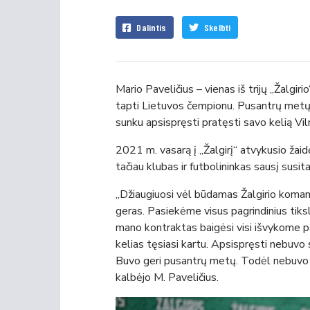
Dalintis
Skelbti
Mario Paveličius – vienas iš trijų „Žalgirio
tapti Lietuvos čempionu. Pusantrų metų 
sunku apsispręsti pratęsti savo kelią Viln
2021 m. vasarą į „Žalgirį“ atvykusio žaid
tačiau klubas ir futbolininkas sausį susi
„Džiaugiuosi vėl būdamas Žalgirio komand
geras. Pasiekėme visus pagrindinius tiks
mano kontraktas baigėsi visi išvykome pa
kelias tęsiasi kartu. Apsispręsti nebuvo s
Buvo geri pusantrų metų. Todėl nebuvo su
kalbėjo M. Paveličius.