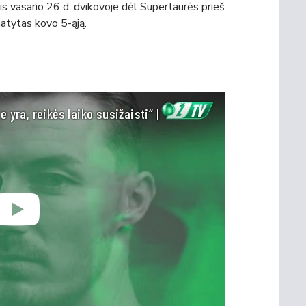
is vasario 26 d. dvikovoje dėl Supertaurės prieš
atytas kovo 5-ąją.
yra, reikės laiko susižaisti“ |