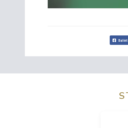
Dalint
S