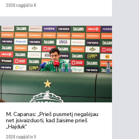
2026 rugpjūčio 6
M. Capanas: „Prieš pusmetį negalėjau
net įsivaizduoti, kad žaisime prieš
„Hajduk“
2026 rugpjūčio 5