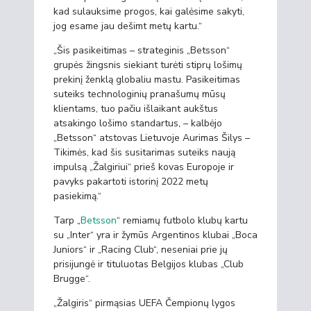
kad sulauksime progos, kai galėsime sakyti,
jog esame jau dešimt metų kartu.“
„Šis pasikeitimas – strateginis „Betsson“
grupės žingsnis siekiant turėti stiprų lošimų
prekinį ženklą globaliu mastu. Pasikeitimas
suteiks technologinių pranašumų mūsų
klientams, tuo pačiu išlaikant aukštus
atsakingo lošimo standartus, – kalbėjo
„Betsson“ atstovas Lietuvoje Aurimas Šilys –
Tikimės, kad šis susitarimas suteiks naują
impulsą „Žalgiriui“ prieš kovas Europoje ir
pavyks pakartoti istorinį 2022 metų
pasiekimą.“
Tarp „
Betsson
“ remiamų futbolo klubų kartu
su „Inter“ yra ir žymūs Argentinos klubai „Boca
Juniors“ ir „Racing Club“, neseniai prie jų
prisijungė ir tituluotas Belgijos klubas „Club
Brugge“.
„Žalgiris“ pirmąsias UEFA Čempionų lygos