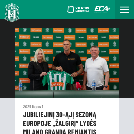
2025 liepos 1
JUBILIEJINĮ 30-ĄJĮ SEZONĄ
EUROPOJE „ŽALGIRĮ“ LYDĖS
MILANO GRANDĄ REMIANTIS