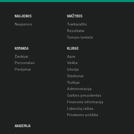
NAUJIENOS
VARŽYBOS
Naujienos
Tvarkaraštis
Rezultatai
Turnyro lentelė
KOMANDA
KLUBAS
Žaidėjai
Apie
Personalas
Veikla
Perėjimai
Istorija
Stadionai
Trofėjai
Administracija
Garbės prezidentas
Finansinė informacija
Lūkesčių raštas
Privatumo politika
AKADEMIJA