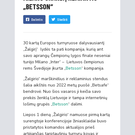
„BETSSON“
Dalintis
Skelbti
30 kartą Europos turnyruose dalyvausiantį
„Žalgirį“ lydės ta pati kompanija, kurią ant
savo aprangų Čempionų lygos finale neseniai
turėjo Milano „Inter“ – Lietuvos čempionus
rems Švedijoje įkurta „
Betsson
“ kompanija.
„Žalgirio“ marškinėlius ir reklaminius stendus
šalia aikštės nuo 2022 metų puošė „Betsafe“
bendrovė. Nuo šios vasaros ji keičia savo
prekės ženklą Lietuvoje ir tampa internetinių
lošimų grupės „
Betsson
“ dalimi.
Liepos 1 dieną „Žalgirio“ namuose pirmą kartą
surengtoje konferencijoje žiniasklaidai buvo
pristatytos komandos aktualijos prieš
artėjančias tarptautinių turnyrų kovas ir