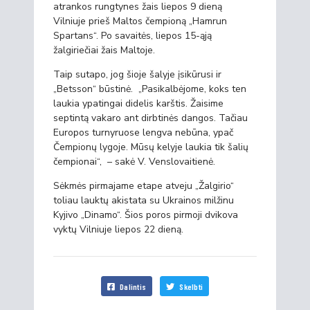
atrankos rungtynes žais liepos 9 dieną
Vilniuje prieš Maltos čempioną „Hamrun
Spartans“. Po savaitės, liepos 15-ąją
žalgiriečiai žais Maltoje.
Taip sutapo, jog šioje šalyje įsikūrusi ir
„Betsson“ būstinė. „Pasikalbėjome, koks ten
laukia ypatingai didelis karštis. Žaisime
septintą vakaro ant dirbtinės dangos. Tačiau
Europos turnyruose lengva nebūna, ypač
Čempionų lygoje. Mūsų kelyje laukia tik šalių
čempionai“, – sakė V. Venslovaitienė.
Sėkmės pirmajame etape atveju „Žalgirio“
toliau lauktų akistata su Ukrainos milžinu
Kyjivo „Dinamo“. Šios poros pirmoji dvikova
vyktų Vilniuje liepos 22 dieną.
Dalintis
Skelbti