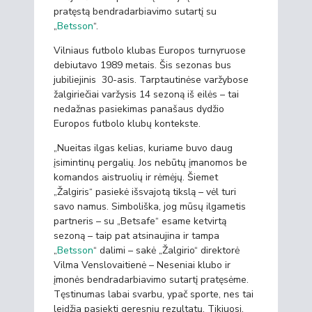
pratęstą bendradarbiavimo sutartį su
„
Betsson
“.
Vilniaus futbolo klubas Europos turnyruose
debiutavo 1989 metais. Šis sezonas bus
jubiliejinis 30-asis. Tarptautinėse varžybose
žalgiriečiai varžysis 14 sezoną iš eilės – tai
nedažnas pasiekimas panašaus dydžio
Europos futbolo klubų kontekste.
„Nueitas ilgas kelias, kuriame buvo daug
įsimintinų pergalių. Jos nebūtų įmanomos be
komandos aistruolių ir rėmėjų. Šiemet
„Žalgiris“ pasiekė išsvajotą tikslą – vėl turi
savo namus. Simboliška, jog mūsų ilgametis
partneris – su „Betsafe“ esame ketvirtą
sezoną – taip pat atsinaujina ir tampa
„
Betsson
“ dalimi – sakė „Žalgirio“ direktorė
Vilma Venslovaitienė – Neseniai klubo ir
įmonės bendradarbiavimo sutartį pratęsėme.
Tęstinumas labai svarbu, ypač sporte, nes tai
leidžia pasiekti geresnių rezultatų. Tikiuosi,