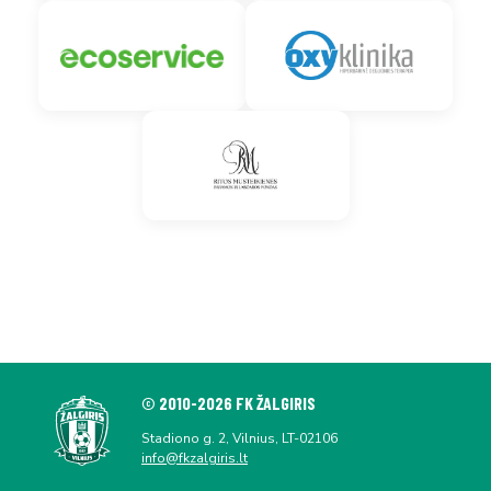
© 2010-2026 FK ŽALGIRIS
Stadiono g. 2, Vilnius, LT-02106
info@fkzalgiris.lt