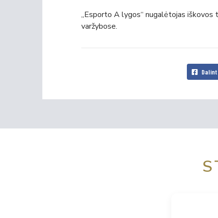
„Esporto A lygos“ nugalėtojas iškovos 
varžybose.
Dalint
S