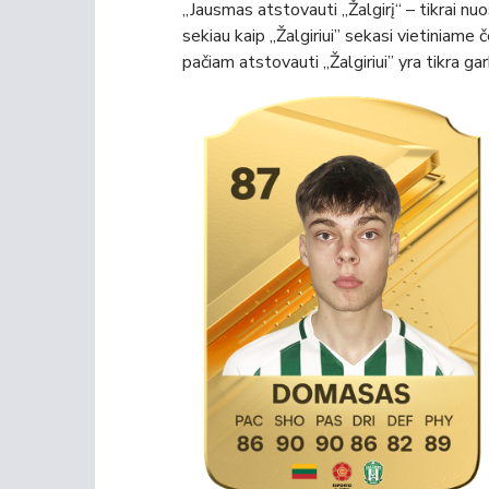
„Jausmas atstovauti „Žalgirį“ – tikrai n
sekiau kaip ,,Žalgiriui” sekasi vietiniam
pačiam atstovauti ,,Žalgiriui” yra tikra g