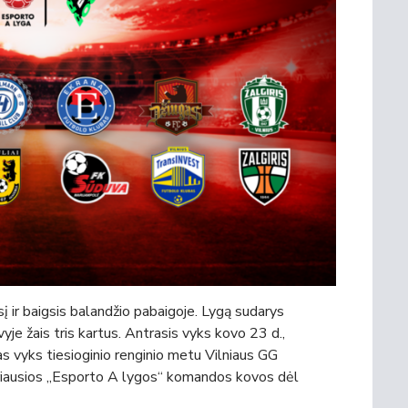
 ir baigsis balandžio pabaigoje. Lygą sudarys
vyje žais tris kartus. Antrasis vyks kovo 23 d.,
pas vyks tiesioginio renginio metu Vilniaus GG
eriausios „Esporto A lygos“ komandos kovos dėl