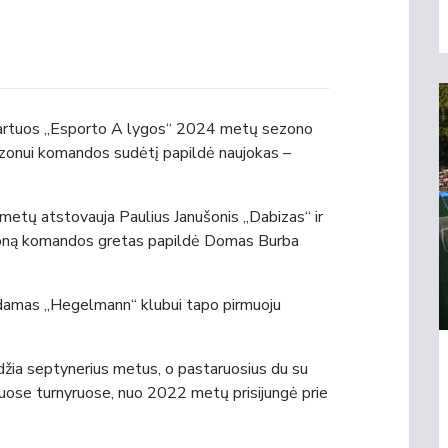
i startuos „Esporto A lygos“ 2024 metų sezono
ezonui komandos sudėtį papildė naujokas –
metų atstovauja Paulius Janušonis „Dabizas“ ir
sezoną komandos gretas papildė Domas Burba
damas „Hegelmann“ klubui tapo pirmuoju
džia septynerius metus, o pastaruosius du su
iuose turnyruose, nuo 2022 metų prisijungė prie