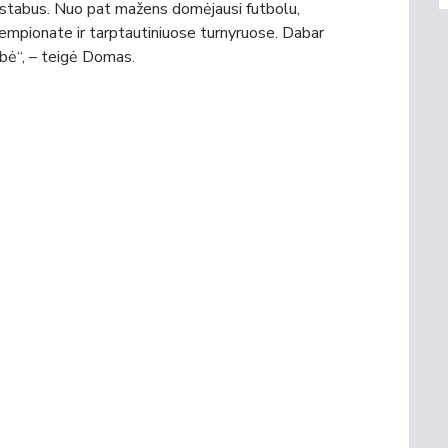
uostabus. Nuo pat mažens domėjausi futbolu,
e čempionate ir tarptautiniuose turnyruose. Dabar
arbė“, – teigė Domas.