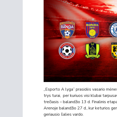
„Esporto A lyga” prasidės vasario mėnesį
trys turai, per kuriuos visi klubai tarpusa
trečiasis – balandžio 13 d. Finalinis eta
Arenoje balandžio 27 d., kur keturios g
geriausio šalies vardo.