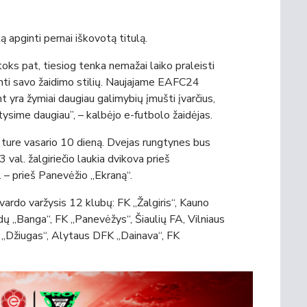
ą apginti pernai iškovotą titulą.
toks pat, tiesiog tenka nemažai laiko praleisti
erinti savo žaidimo stilių. Naujajame EAFC24
t yra žymiai daugiau galimybių įmušti įvarčius,
ysime daugiau”, – kalbėjo e-futbolo žaidėjas.
ture vasario 10 dieną. Dvejas rungtynes bus
13 val. žalgiriečio laukia dvikova prieš
 – prieš Panevėžio „Ekraną“.
vardo varžysis 12 klubų: FK „Žalgiris“, Kauno
dų „Banga“, FK „Panevėžys“, Šiaulių FA, Vilniaus
ų „Džiugas“, Alytaus DFK „Dainava“, FK