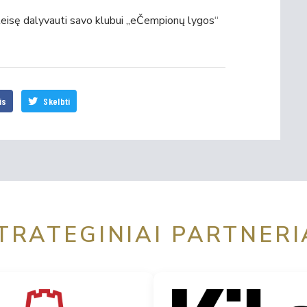
teisę dalyvauti savo klubui „eČempionų lygos“
is
Skelbti
TRATEGINIAI PARTNERI