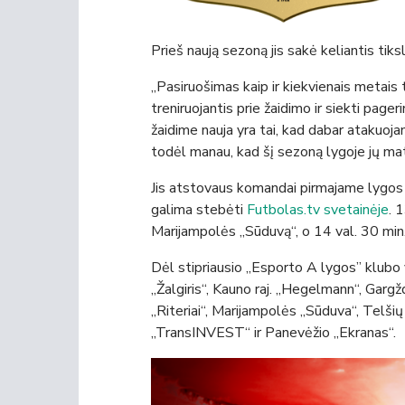
Prieš naują sezoną jis sakė keliantis tiksl
„Pasiruošimas kaip ir kiekvienais metais 
treniruojantis prie žaidimo ir siekti pag
žaidime nauja yra tai, kad dabar atakuojan
todėl manau, kad šį sezoną lygoje jų mat
Jis atstovaus komandai pirmajame lygos 
galima stebėti
Futbolas.tv svetainėje
. 
Marijampolės „Sūduvą“, o 14 val. 30 min.
Dėl stipriausio „Esporto A lygos” klubo 
„Žalgiris“, Kauno raj. „Hegelmann“, Gargž
„Riteriai“, Marijampolės „Sūduva“, Telši
„TransINVEST“ ir Panevėžio „Ekranas“.