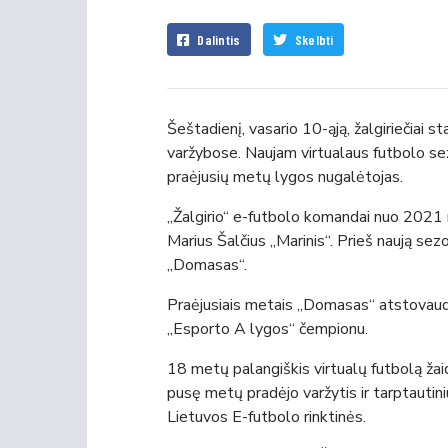
Dalintis
Skelbti
Šeštadienį, vasario 10-ąją, žalgiriečia
varžybose. Naujam virtualaus futbolo s
praėjusių metų lygos nugalėtojas.
„Žalgirio“ e-futbolo komandai nuo 2021 
Marius Šalčius „Marinis“. Prieš naują 
„Domasas“.
Praėjusiais metais „Domasas“ atstovau
„Esporto A lygos“ čempionu.
18 metų palangiškis virtualų futbolą žai
pusę metų pradėjo varžytis ir tarptautin
Lietuvos E-futbolo rinktinės.