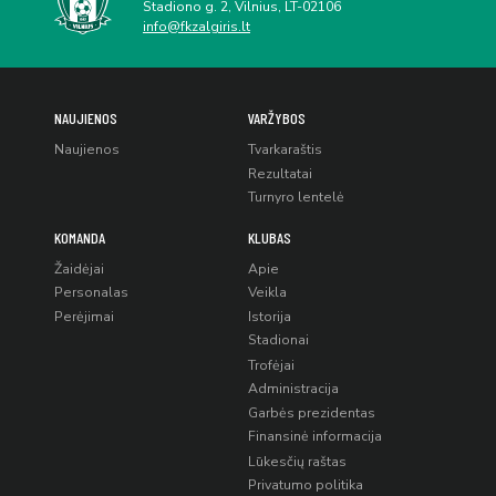
Stadiono g. 2, Vilnius, LT-02106
info@fkzalgiris.lt
NAUJIENOS
VARŽYBOS
Naujienos
Tvarkaraštis
Rezultatai
Turnyro lentelė
KOMANDA
KLUBAS
Žaidėjai
Apie
Personalas
Veikla
Perėjimai
Istorija
Stadionai
Trofėjai
Administracija
Garbės prezidentas
Finansinė informacija
Lūkesčių raštas
Privatumo politika