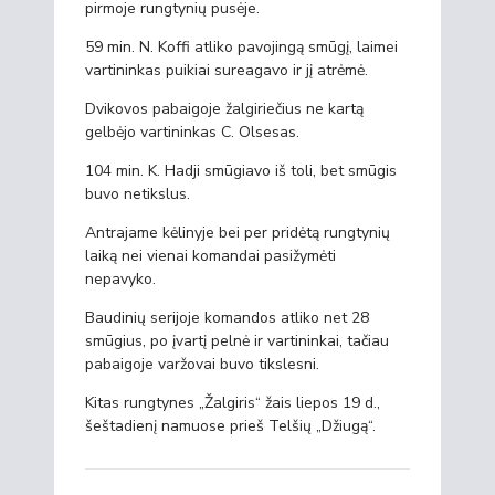
pirmoje rungtynių pusėje.
59 min. N. Koffi atliko pavojingą smūgį, laimei
vartininkas puikiai sureagavo ir jį atrėmė.
Dvikovos pabaigoje žalgiriečius ne kartą
gelbėjo vartininkas C. Olsesas.
104 min. K. Hadji smūgiavo iš toli, bet smūgis
buvo netikslus.
Antrajame kėlinyje bei per pridėtą rungtynių
laiką nei vienai komandai pasižymėti
nepavyko.
Baudinių serijoje komandos atliko net 28
smūgius, po įvartį pelnė ir vartininkai, tačiau
pabaigoje varžovai buvo tikslesni.
Kitas rungtynes „Žalgiris“ žais liepos 19 d.,
šeštadienį namuose prieš Telšių „Džiugą“.