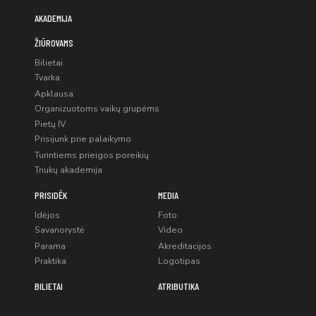
AKADEMIJA
ŽIŪROVAMS
Bilietai
Tvarka
Apklausa
Organizuotoms vaikų grupėms
Pietų IV
Prisijunk prie palaikymo
Turintiems prieigos poreikių
Triukų akademija
PRISIDĖK
MEDIA
Idėjos
Foto
Savanorystė
Video
Parama
Akreditacijos
Praktika
Logotipas
BILIETAI
ATRIBUTIKA