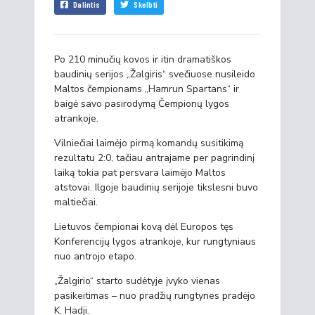
Dalintis
Skelbti
Po 210 minučių kovos ir itin dramatiškos
baudinių serijos „Žalgiris“ svečiuose nusileido
Maltos čempionams „Hamrun Spartans“ ir
baigė savo pasirodymą Čempionų lygos
atrankoje.
Vilniečiai laimėjo pirmą komandų susitikimą
rezultatu 2:0, tačiau antrajame per pagrindinį
laiką tokia pat persvara laimėjo Maltos
atstovai. Ilgoje baudinių serijoje tikslesni buvo
maltiečiai.
Lietuvos čempionai kovą dėl Europos tęs
Konferencijų lygos atrankoje, kur rungtyniaus
nuo antrojo etapo.
„Žalgirio“ starto sudėtyje įvyko vienas
pasikeitimas – nuo pradžių rungtynes pradėjo
K. Hadji.