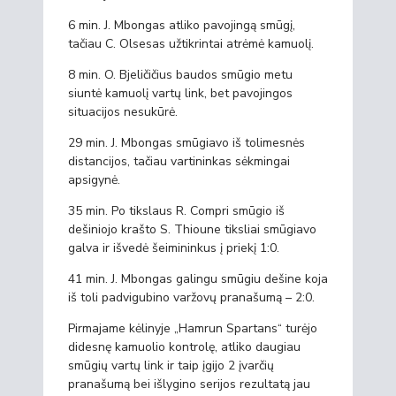
6 min. J. Mbongas atliko pavojingą smūgį,
tačiau C. Olsesas užtikrintai atrėmė kamuolį.
8 min. O. Bjeličičius baudos smūgio metu
siuntė kamuolį vartų link, bet pavojingos
situacijos nesukūrė.
29 min. J. Mbongas smūgiavo iš tolimesnės
distancijos, tačiau vartininkas sėkmingai
apsigynė.
35 min. Po tikslaus R. Compri smūgio iš
dešiniojo krašto S. Thioune tiksliai smūgiavo
galva ir išvedė šeimininkus į priekį 1:0.
41 min. J. Mbongas galingu smūgiu dešine koja
iš toli padvigubino varžovų pranašumą – 2:0.
Pirmajame kėlinyje „Hamrun Spartans“ turėjo
didesnę kamuolio kontrolę, atliko daugiau
smūgių vartų link ir taip įgijo 2 įvarčių
pranašumą bei išlygino serijos rezultatą jau