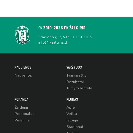
© 2010-2026 FK ŽALGIRIS
Stadiono g. 2, Vilnius, LT-02106
info@fkzalgiris.lt
NAUJIENOS
VARŽYBOS
Naujienos
Tvarkaraštis
Rezultatai
Turnyro lentelė
KOMANDA
KLUBAS
Žaidėjai
Apie
Personalas
Veikla
Perėjimai
Istorija
Stadionai