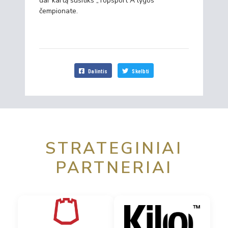
dar kartą susitiks „Topsport A lygos“
čempionate.
Dalintis
Skelbti
STRATEGINIAI
PARTNERIAI