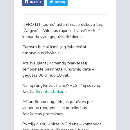
Dalintis
Skelbti
„FPRO LFF taurės“ aštuntfinalio dvikova tarp
„Žalgirio“ ir Vilniaus rajono „TransINVEST“
komanda vyks gegužės 30 dieną.
Turnyro burtai lėmė, jog žalgiriečiai
rungtyniaus išvykoje.
Atsižvelgiant į komandų tvarkaraštį
čempionate pasirinkta rungtynių data –
gegužės 30 d. nuo 18 val.
Namų rungtynes „TransINVEST“ šį sezoną
žaidžia
Širvintų stadione
.
Aštuntfinalio nugalėtojas paaiškės per
vienerias rungtynes, jei prireiks bus
žaidžiamas pratęsimas.
Po trijų dienų – birželio 2 dieną – komandos