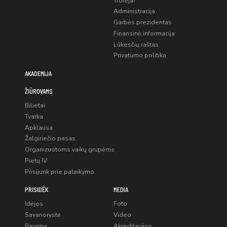
Trofėjai
Administracija
Garbės prezidentas
Finansinė informacija
Lūkesčių raštas
Privatumo politika
AKADEMIJA
ŽIŪROVAMS
Bilietai
Tvarka
Apklausa
Žalgiriečio pasas
Organizuotoms vaikų grupėms
Pietų IV
Prisijunk prie palaikymo
PRISIDĖK
MEDIA
Idėjos
Foto
Savanorystė
Video
Parama
Akreditacijos