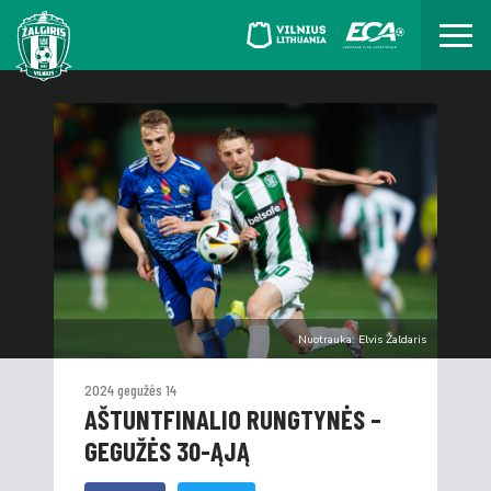
Nuotrauka: Elvis Žaldaris
2024 gegužės 14
AŠTUNTFINALIO RUNGTYNĖS –
GEGUŽĖS 30-ĄJĄ