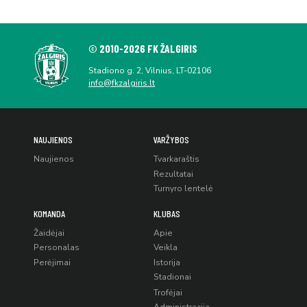
© 2010-2026 FK ŽALGIRIS
Stadiono g. 2, Vilnius, LT-02106
info@fkzalgiris.lt
NAUJIENOS
VARŽYBOS
Naujienos
Tvarkaraštis
Rezultatai
Turnyro lentelė
KOMANDA
KLUBAS
Žaidėjai
Apie
Personalas
Veikla
Perėjimai
Istorija
Stadionai
Trofėjai