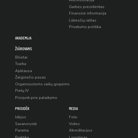
Administracija
Garbės prezidentas
Finansinė informacija
Lūkesčių raštas
Privatumo politika
AKADEMIJA
ŽIŪROVAMS
Bilietai
Tvarka
Apklausa
Žalgiriečio pasas
Organizuotoms vaikų grupėms
Pietų IV
Prisijunk prie palaikymo
PRISIDĖK
MEDIA
Idėjos
Foto
Savanorystė
Video
Parama
Akreditacijos
Praktika
Logotipas