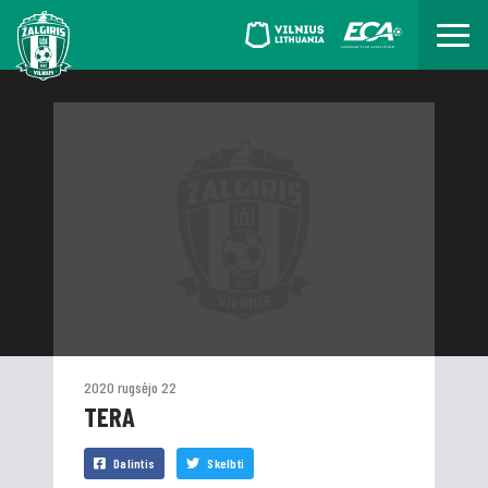
2020 rugsėjo 22
TERA
Dalintis
Skelbti