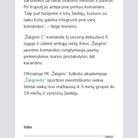
vartininkui tai labai svarbios minutės ir patirtis.
Po truputį jis artėja prie pirmos komandos.
Taip pat turėjome ir kitų žaidėjų, kuriuos su
laiku būtų galima integruoti prie vyrų
komandos“, – teigė treneris.
„Žalgirio C“ komanda šį sezoną debiutavo II
lygoje ir užėmė antrąją vietą. Kitos „Žalgirio“
jaunimo komandos rungtyniauja jaunių
pirmenybėse, kurios pristabdytos dėl
karantino.
Oficialioje FK „Žalgiris” futbolo akademijoje
„
Žalgirietis
“ sportinio meistriškumo siekia
šimtai vaikų nuo mažiausių 4-5 metų grupės iki
19-mečių ir vyresnių žaidėjų.
Video