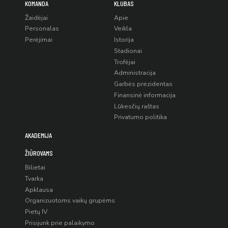
KOMANDA
KLUBAS
Žaidėjai
Apie
Personalas
Veikla
Perėjimai
Istorija
Stadionai
Trofėjai
Administracija
Garbės prezidentas
Finansinė informacija
Lūkesčių raštas
Privatumo politika
AKADEMIJA
ŽIŪROVAMS
Bilietai
Tvarka
Apklausa
Organizuotoms vaikų grupėms
Pietų IV
Prisijunk prie palaikymo