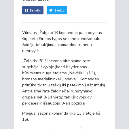
Dalintis
Skelbti
Vilniaus „Žalgirio“ B komandos pasirodymas
šių metų Pirmos lygos sezone ir individualus
žaidėjų tobulėjimas komandos trenerių
nenuvylė –
„Žalgiris“ B“ šį sezoną pirmajame rate
sugebėjo išvykoje įkasti ir lyderiams –
būsimiems nugalėtojams „Nevėžiui“ (1:1),
bronzos medalininkei „Jonavai“. Komandao
pritrūko tik trijų taškų iki patekimo į aštuntuką.
Antrajame rate žalgiriečiai rungtyniavo
grupėje dėl 9-14 vietų: ten iškovojo dvi
pergales ir išsaugojo 9-ąją poziciją.
Praėjusį sezoną komanda liko 13 vietoje (iš
15).