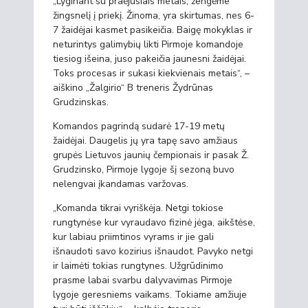
„Lyginant su praėjusiais metais, žengėme
žingsnelį į priekį. Žinoma, yra skirtumas, nes 6-
7 žaidėjai kasmet pasikeičia. Baigę mokyklas ir
neturintys galimybių likti Pirmoje komandoje
tiesiog išeina, juso pakeičia jaunesni žaidėjai.
Toks procesas ir sukasi kiekvienais metais“, –
aiškino „Žalgirio“ B treneris Žydrūnas
Grudzinskas.
Komandos pagrindą sudarė 17-19 metų
žaidėjai. Daugelis jų yra tapę savo amžiaus
grupės Lietuvos jaunių čempionais ir pasak Ž.
Grudzinsko, Pirmoje lygoje šį sezoną buvo
nelengvai įkandamas varžovas.
„Komanda tikrai vyriškėja. Netgi tokiose
rungtynėse kur vyraudavo fizinė jėga, aikštėse,
kur labiau priimtinos vyrams ir jie gali
išnaudoti savo kozirius išnaudot. Pavyko netgi
ir laimėti tokias rungtynes. Užgrūdinimo
prasme labai svarbu dalyvavimas Pirmoje
lygoje geresniems vaikams. Tokiame amžiuje