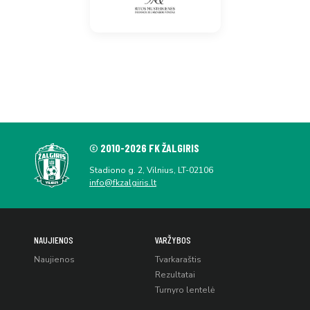
© 2010-2026 FK ŽALGIRIS
Stadiono g. 2, Vilnius, LT-02106
info@fkzalgiris.lt
NAUJIENOS
VARŽYBOS
Naujienos
Tvarkaraštis
Rezultatai
Turnyro lentelė