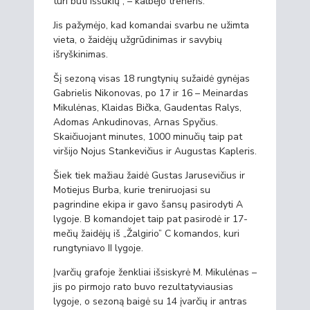
turi būti iššūkių“, – kalbėjo treneris.
Jis pažymėjo, kad komandai svarbu ne užimta
vieta, o žaidėjų užgrūdinimas ir savybių
išryškinimas.
Šį sezoną visas 18 rungtynių sužaidė gynėjas
Gabrielis Nikonovas, po 17 ir 16 – Meinardas
Mikulėnas, Klaidas Bička, Gaudentas Ralys,
Adomas Ankudinovas, Arnas Spyčius.
Skaičiuojant minutes, 1000 minučių taip pat
viršijo Nojus Stankevičius ir Augustas Kapleris.
Šiek tiek mažiau žaidė Gustas Jarusevičius ir
Motiejus Burba, kurie treniruojasi su
pagrindine ekipa ir gavo šansų pasirodyti A
lygoje. B komandojet taip pat pasirodė ir 17-
mečių žaidėjų iš „Žalgirio” C komandos, kuri
rungtyniavo II lygoje.
Įvarčių grafoje ženkliai išsiskyrė M. Mikulėnas –
jis po pirmojo rato buvo rezultatyviausias
lygoje, o sezoną baigė su 14 įvarčių ir antras