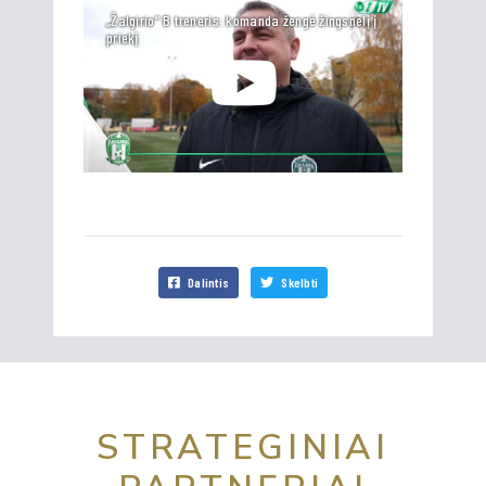
„Žalgirio“ B treneris: komanda žengė žingsnelį į
priekį
Dalintis
Skelbti
STRATEGINIAI