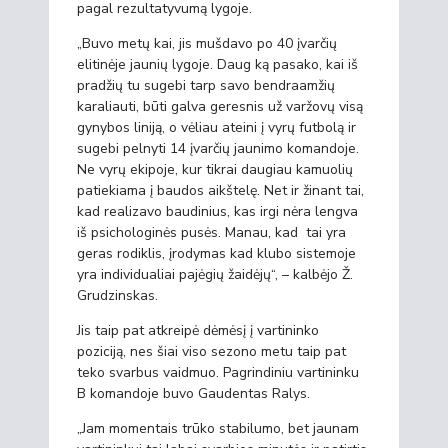
pagal rezultatyvumą lygoje.
„Buvo metų kai, jis mušdavo po 40 įvarčių
elitinėje jaunių lygoje. Daug ką pasako, kai iš
pradžių tu sugebi tarp savo bendraamžių
karaliauti, būti galva geresnis už varžovų visą
gynybos liniją, o vėliau ateini į vyrų futbolą ir
sugebi pelnyti 14 įvarčių jaunimo komandoje.
Ne vyrų ekipoje, kur tikrai daugiau kamuolių
patiekiama į baudos aikštelę. Net ir žinant tai,
kad realizavo baudinius, kas irgi nėra lengva
iš psichologinės pusės. Manau, kad tai yra
geras rodiklis, įrodymas kad klubo sistemoje
yra individualiai pajėgių žaidėjų“, – kalbėjo Ž.
Grudzinskas.
Jis taip pat atkreipė dėmėsį į vartininko
poziciją, nes šiai viso sezono metu taip pat
teko svarbus vaidmuo. Pagrindiniu vartininku
B komandoje buvo Gaudentas Ralys.
„Jam momentais trūko stabilumo, bet jaunam