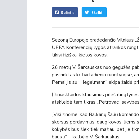
Dalintis
Skelbti
Sezoną Europoje pradedančio Vilniaus „Ža
UEFA Konferencijų lygos atrankos rung
tikisi fiziškai kietos kovos.
26 metų V. Šarkauskas nuo gegužės pabaig
pasirinktas ketvirtadienio rungtynėse, a
Pernai jis su “Hegelmann” ekipa žaidė pri
Į žiniasklaidos klausimus prieš rungtyne
atskleidė tam tikras „Petrovac“ savybes
„Visi žinome, kad Balkanų šalių komandos 
skersus perdavimus, daug kovos. Jiems s
kokybės bus šiek tiek mažiau, bet jie tikra
bausti“, – kalbėjo V. Šarkauskas.