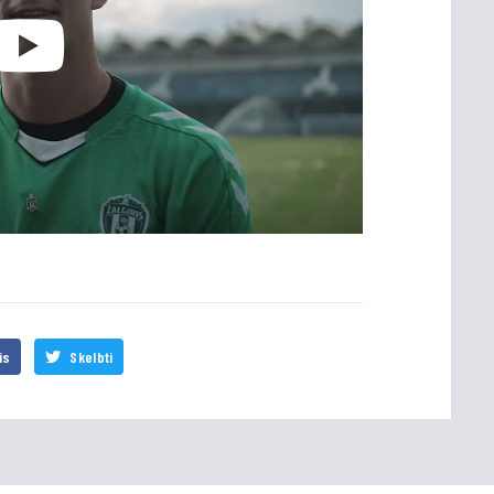
is
Skelbti