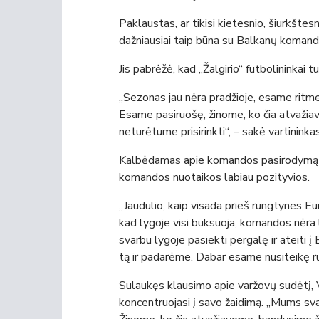
Paklaustas, ar tikisi kietesnio, šiurkštes
dažniausiai taip būna su Balkanų komand
Jis pabrėžė, kad „Žalgirio“ futbolininkai 
„Sezonas jau nėra pradžioje, esame ritm
Esame pasiruošę, žinome, ko čia atvažiav
neturėtume prisirinkti“, – sakė vartininkas
Kalbėdamas apie komandos pasirodymą č
komandos nuotaikos labiau pozityvios.
„Jaudulio, kaip visada prieš rungtynes Eu
kad lygoje visi buksuoja, komandos nėra
svarbu lygoje pasiekti pergalę ir ateiti į
tą ir padarėme. Dabar esame nusiteikę run
Sulaukęs klausimo apie varžovų sudėtį, V.
koncentruojasi į savo žaidimą. „Mums svar