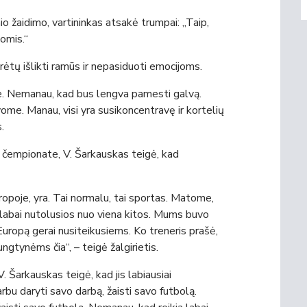
nio žaidimo, vartininkas atsakė trumpai: „Taip,
omis.“
turėtų išlikti ramūs ir nepasiduoti emocijoms.
e. Nemanau, kad bus lengva pamesti galvą.
ome. Manau, visi yra susikoncentravę ir kortelių
.
empionate, V. Šarkauskas teigė, kad
ropoje, yra. Tai normalu, tai sportas. Matome,
 labai nutolusios nuo viena kitos. Mums buvo
 Europą gerai nusiteikusiems. Ko treneris prašė,
gtynėms čia“, – teigė žalgirietis.
 Šarkauskas teigė, kad jis labiausiai
bu daryti savo darbą, žaisti savo futbolą.