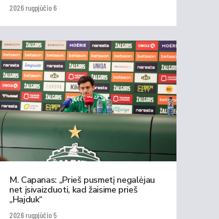
2026 rugpjūčio 6
M. Capanas: „Prieš pusmetį negalėjau
net įsivaizduoti, kad žaisime prieš
„Hajduk“
2026 rugpjūčio 5