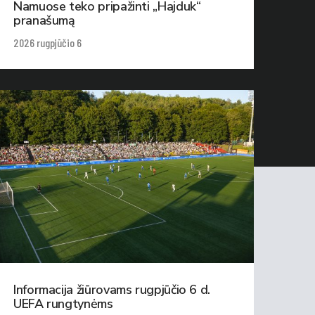
Namuose teko pripažinti „Hajduk“
pranašumą
2026 rugpjūčio 6
Informacija žiūrovams rugpjūčio 6 d.
UEFA rungtynėms