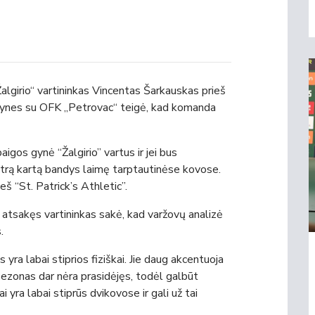
lgirio“ vartininkas Vincentas Šarkauskas prieš
tynes su OFK „Petrovac“ teigė, kad komanda
os gynė “Žalgirio” vartus ir jei bus
ntrą kartą bandys laimę tarptautinėse kovose.
eš “St. Patrick’s Athletic”.
s atsakęs vartininkas sakė, kad varžovų analizė
.
yra labai stiprios fiziškai. Jie daug akcentuoja
ezonas dar nėra prasidėjęs, todėl galbūt
i yra labai stiprūs dvikovose ir gali už tai