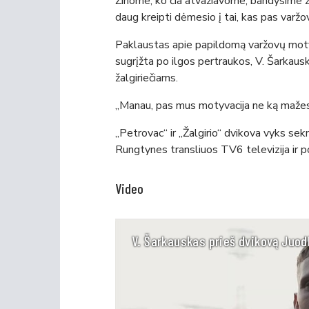
Žinome, ko čia atvažiavome, bandysime ža
daug kreipti dėmesio į tai, kas pas varžov
Paklaustas apie papildomą varžovų motyv
sugrįžta po ilgos pertraukos, V. Šarkaus
žalgiriečiams.
„Manau, pas mus motyvacija ne ką mažesnė
„Petrovac“ ir „Žalgirio“ dvikova vyks sek
Rungtynes transliuos TV6 televizija ir p
Video
V. Šarkauskas prieš dvikovą Juod