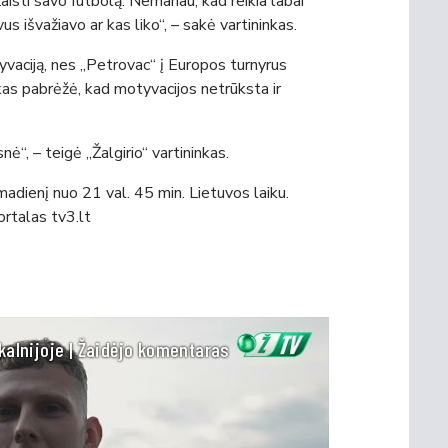
isti savo futbolą. Nemanau, kad reikia labai
us išvažiavo ar kas liko“, – sakė vartininkas.
aciją, nes „Petrovac“ į Europos turnyrus
kas pabrėžė, kad motyvacijos netrūksta ir
“, – teigė „Žalgirio“ vartininkas.
madienį nuo 21 val. 45 min. Lietuvos laiku.
ortalas tv3.lt
kalnijoje | Žaidėjo komentaras