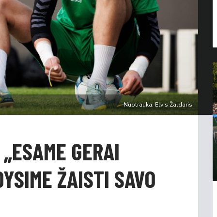
Nuotrauka: Elvis Žaldaris
 „ESAME GERAI
DYSIME ŽAISTI SAVO