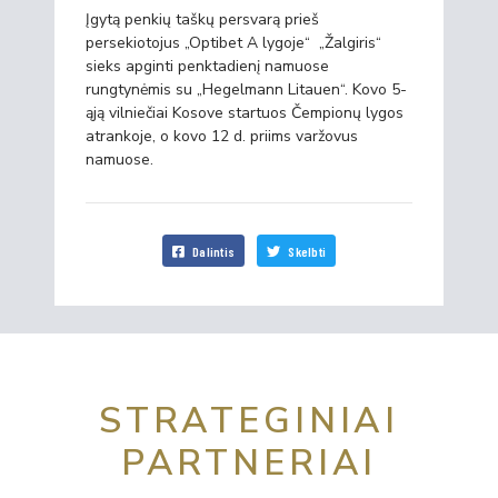
Įgytą penkių taškų persvarą prieš
persekiotojus „Optibet A lygoje“ „Žalgiris“
sieks apginti penktadienį namuose
rungtynėmis su „Hegelmann Litauen“. Kovo 5-
ąją vilniečiai Kosove startuos Čempionų lygos
atrankoje, o kovo 12 d. priims varžovus
namuose.
Dalintis
Skelbti
STRATEGINIAI
PARTNERIAI