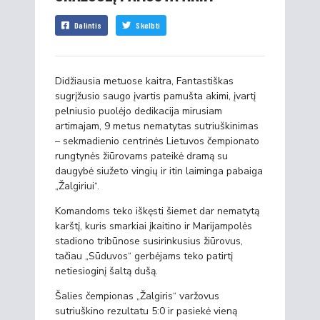
Dalintis
Skelbti
Didžiausia metuose kaitra, Fantastiškas
sugrįžusio saugo įvartis pamušta akimi, įvartį
pelniusio puolėjo dedikacija mirusiam
artimajam, 9 metus nematytas sutriuškinimas
– sekmadienio centrinės Lietuvos čempionato
rungtynės žiūrovams pateikė dramą su
daugybė siužeto vingių ir itin laiminga pabaiga
„Žalgiriui“.
Komandoms teko iškęsti šiemet dar nematytą
karštį, kuris smarkiai įkaitino ir Marijampolės
stadiono tribūnose susirinkusius žiūrovus,
tačiau „Sūduvos“ gerbėjams teko patirtį
netiesioginį šaltą dušą.
Šalies čempionas „Žalgiris“ varžovus
sutriuškino rezultatu 5:0 ir pasiekė vieną