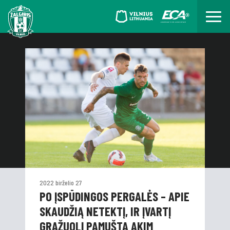
2022 birželio 27
PO ĮSPŪDINGOS PERGALĖS – APIE
SKAUDŽIĄ NETEKTĮ, IR ĮVARTĮ
GRAŽUOLĮ PAMUŠTA AKIM