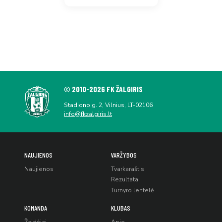
© 2010-2026 FK ŽALGIRIS
Stadiono g. 2, Vilnius, LT-02106
info@fkzalgiris.lt
NAUJIENOS
VARŽYBOS
Naujienos
Tvarkaraštis
Rezultatai
Turnyro lentelė
KOMANDA
KLUBAS
Žaidėjai
Apie