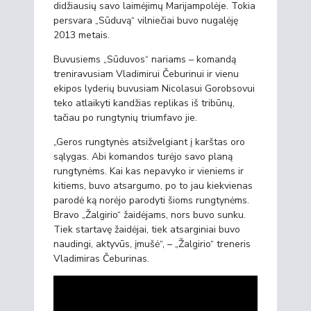
didžiausių savo laimėjimų Marijampolėje. Tokia
persvara „Sūduvą“ vilniečiai buvo nugalėję
2013 metais.
Buvusiems „Sūduvos“ nariams – komandą
treniravusiam Vladimirui Čeburinui ir vienu
ekipos lyderių buvusiam Nicolasui Gorobsovui
teko atlaikyti kandžias replikas iš tribūnų,
tačiau po rungtynių triumfavo jie.
„Geros rungtynės atsižvelgiant į karštas oro
sąlygas. Abi komandos turėjo savo planą
rungtynėms. Kai kas nepavyko ir vieniems ir
kitiems, buvo atsargumo, po to jau kiekvienas
parodė ką norėjo parodyti šioms rungtynėms.
Bravo „Žalgirio“ žaidėjams, nors buvo sunku.
Tiek startavę žaidėjai, tiek atsarginiai buvo
naudingi, aktyvūs, įmušė“, – „Žalgirio“ treneris
Vladimiras Čeburinas.