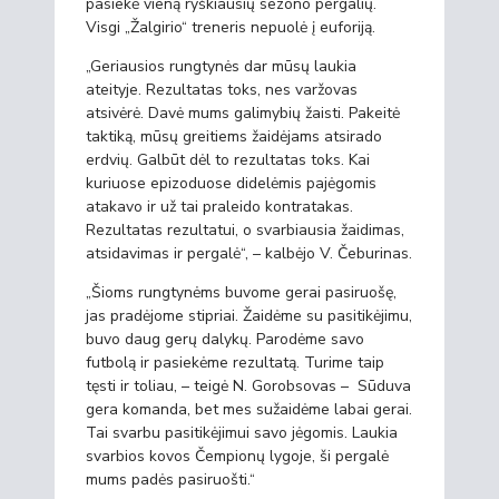
pasiekė vieną ryškiausių sezono pergalių.
Visgi „Žalgirio“ treneris nepuolė į euforiją.
„Geriausios rungtynės dar mūsų laukia
ateityje. Rezultatas toks, nes varžovas
atsivėrė. Davė mums galimybių žaisti. Pakeitė
taktiką, mūsų greitiems žaidėjams atsirado
erdvių. Galbūt dėl to rezultatas toks. Kai
kuriuose epizoduose didelėmis pajėgomis
atakavo ir už tai praleido kontratakas.
Rezultatas rezultatui, o svarbiausia žaidimas,
atsidavimas ir pergalė“, – kalbėjo V. Čeburinas.
„Šioms rungtynėms buvome gerai pasiruošę,
jas pradėjome stipriai. Žaidėme su pasitikėjimu,
buvo daug gerų dalykų. Parodėme savo
futbolą ir pasiekėme rezultatą. Turime taip
tęsti ir toliau, – teigė N. Gorobsovas – Sūduva
gera komanda, bet mes sužaidėme labai gerai.
Tai svarbu pasitikėjimui savo jėgomis. Laukia
svarbios kovos Čempionų lygoje, ši pergalė
mums padės pasiruošti.“