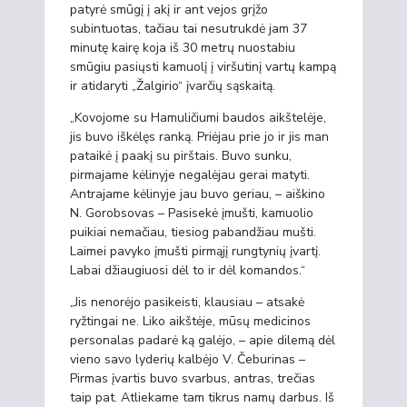
patyrė smūgį į akį ir ant vejos grįžo
subintuotas, tačiau tai nesutrukdė jam 37
minutę kairę koja iš 30 metrų nuostabiu
smūgiu pasiųsti kamuolį į viršutinį vartų kampą
ir atidaryti „Žalgirio“ įvarčių sąskaitą.
„Kovojome su Hamuličiumi baudos aikštelėje,
jis buvo iškėlęs ranką. Priėjau prie jo ir jis man
pataikė į paakį su pirštais. Buvo sunku,
pirmajame kėlinyje negalėjau gerai matyti.
Antrajame kėlinyje jau buvo geriau, – aiškino
N. Gorobsovas – Pasisekė įmušti, kamuolio
puikiai nemačiau, tiesiog pabandžiau mušti.
Laimei pavyko įmušti pirmąjį rungtynių įvartį.
Labai džiaugiuosi dėl to ir dėl komandos.“
„Jis nenorėjo pasikeisti, klausiau – atsakė
ryžtingai ne. Liko aikštėje, mūsų medicinos
personalas padarė ką galėjo, – apie dilemą dėl
vieno savo lyderių kalbėjo V. Čeburinas –
Pirmas įvartis buvo svarbus, antras, trečias
taip pat. Atliekame tam tikrus namų darbus. Iš