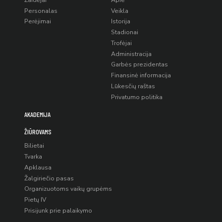
Personalas
Veikla
Perėjimai
Istorija
Stadionai
Trofėjai
Administracija
Garbės prezidentas
Finansinė informacija
Lūkesčių raštas
Privatumo politika
AKADEMIJA
ŽIŪROVAMS
Bilietai
Tvarka
Apklausa
Žalgiriečio pasas
Organizuotoms vaikų grupėms
Pietų IV
Prisijunk prie palaikymo