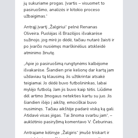
jų sukuriame progas. Įvartis – visuomet to
pasiruošimo, analizės ir kitokio proceso
užbaigimas.“
Antrąjį įvartį „Žalgiriui“ pelnė Renanas
Oliveira. Puolėjas iš Brazilijos išvakarėse
sužinojo, jog mirė jo dėdė, tačiau nutarė žaisti ir
po įvarčio nusiėmęs marškinėlius atskleidė
atminimo žinutę.
„Apie jo pasiruošimą rungtynėms kalbėjome
išvakarėse. Šiandien prie kelionę dar kartą jam
uždaviau tą klausimą. Jis užtikrintai atsakė
teigiamai. Jo dėdė buvo futbolininkas, labai
mylėjo futbolą. Jam jis buvo kaip tėtis. Liūdime
dėl artimo žmogaus netekties kartu su juo. Jis
šiandien išėjo į aikštę, emociškai buvo
nusiminęs. Tačiau aikštėje padarė viską ką gali.
Atidavė visas jėgas. Tai žinoma svarbu jam“, –
auklėtinio pasiryžimą komentavo V. Čeburinas.
Antrajame kėlinyje „Žalgiris“ įmušė triskart ir