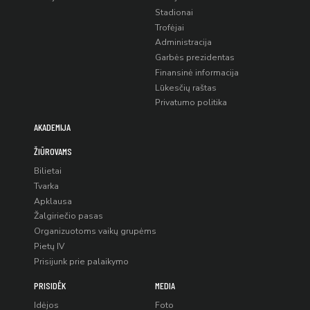
Stadionai
Trofėjai
Administracija
Garbės prezidentas
Finansinė informacija
Lūkesčių raštas
Privatumo politika
AKADEMIJA
ŽIŪROVAMS
Bilietai
Tvarka
Apklausa
Žalgiriečio pasas
Organizuotoms vaikų grupėms
Pietų IV
Prisijunk prie palaikymo
PRISIDĖK
MEDIA
Idėjos
Foto