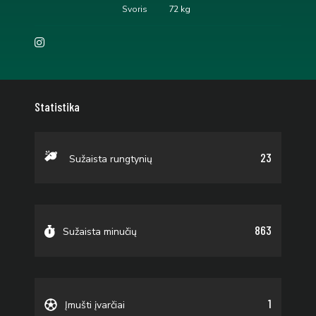
Svoris
72 kg
Statistika
23
Sužaista rungtynių
863
Sužaista minučių
1
Įmušti įvarčiai