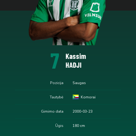
7
Kassim
HADJI
Pozicija
Saugas
Tautybė
Komorai
Gimimo data
2000-03-23
Ūgis
180 cm