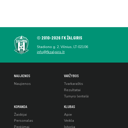
© 2010-2026 FK ŽALGIRIS
Stadiono g. 2, Vilnius, LT-02106
info@fkzalgiris.lt
NAUJIENOS
VARŽYBOS
Naujienos
Tvarkaraštis
Rezultatai
Turnyro lentelė
KOMANDA
KLUBAS
Žaidėjai
Apie
Personalas
Veikla
Perėjimai
Istorija