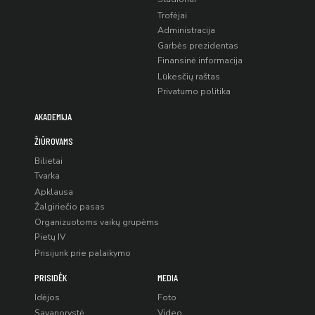
Trofėjai
Administracija
Garbės prezidentas
Finansinė informacija
Lūkesčių raštas
Privatumo politika
AKADEMIJA
ŽIŪROVAMS
Bilietai
Tvarka
Apklausa
Žalgiriečio pasas
Organizuotoms vaikų grupėms
Pietų IV
Prisijunk prie palaikymo
PRISIDĖK
MEDIA
Idėjos
Foto
Savanorystė
Video