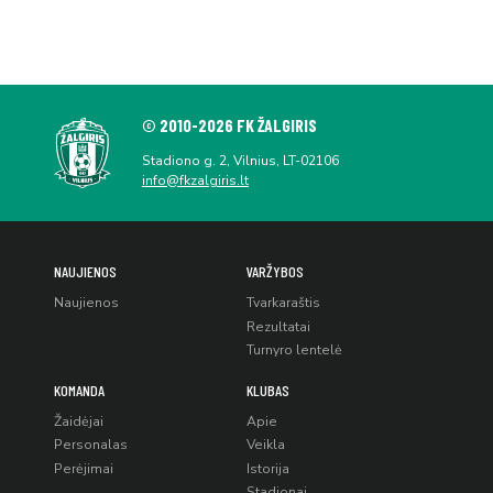
© 2010-2026 FK ŽALGIRIS
Stadiono g. 2, Vilnius, LT-02106
info@fkzalgiris.lt
NAUJIENOS
VARŽYBOS
Naujienos
Tvarkaraštis
Rezultatai
Turnyro lentelė
KOMANDA
KLUBAS
Žaidėjai
Apie
Personalas
Veikla
Perėjimai
Istorija
Stadionai