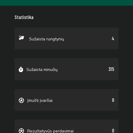
Statistika
4
Sužaista rungtynių
315
Sužaista minučių
0
Įmušti įvarčiai
0
Rezultatyvūs perdavimai