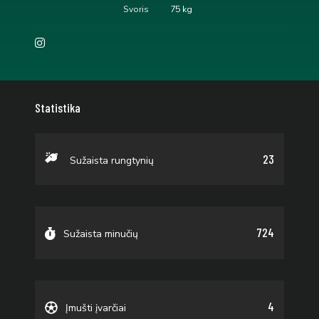
Svoris
75 kg
Statistika
23
Sužaista rungtynių
724
Sužaista minučių
4
Įmušti įvarčiai