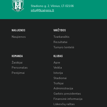
Stadiono g. 2, Vilnius, LT-02106
info@fkzalgiris.lt
NAUJIENOS
VARŽYBOS
Naujienos
Tvarkaraštis
Rezultatai
Turnyro lentelė
KOMANDA
KLUBAS
Žaidėjai
Apie
Personalas
Veikla
Perėjimai
Istorija
Stadionai
Trofėjai
Administracija
Garbės prezidentas
Finansinė informacija
Lūkesčių raštas