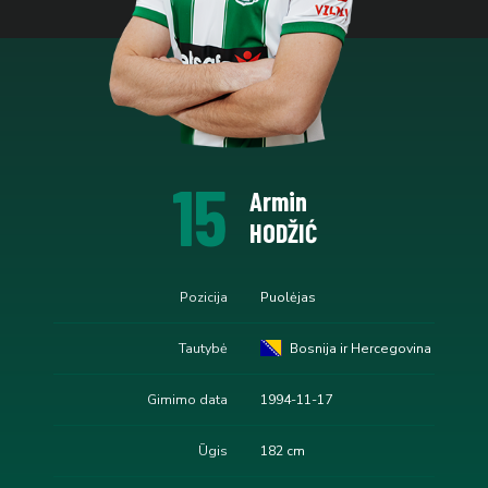
15
Armin
HODŽIĆ
Pozicija
Puolėjas
Tautybė
Bosnija ir Hercegovina
Gimimo data
1994-11-17
Ūgis
182 cm