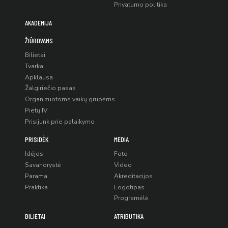
Privatumo politika
AKADEMIJA
ŽIŪROVAMS
Bilietai
Tvarka
Apklausa
Žalgiriečio pasas
Organizuotoms vaikų grupėms
Pietų IV
Prisijunk prie palaikymo
PRISIDĖK
MEDIA
Idėjos
Foto
Savanorystė
Video
Parama
Akreditacijos
Praktika
Logotipas
Programėlė
BILIETAI
ATRIBUTIKA