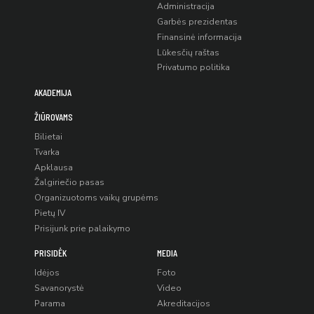
Administracija
Garbės prezidentas
Finansinė informacija
Lūkesčių raštas
Privatumo politika
AKADEMIJA
ŽIŪROVAMS
Bilietai
Tvarka
Apklausa
Žalgiriečio pasas
Organizuotoms vaikų grupėms
Pietų IV
Prisijunk prie palaikymo
PRISIDĖK
MEDIA
Idėjos
Foto
Savanorystė
Video
Parama
Akreditacijos