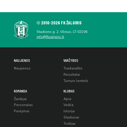
© 2010-2026 FK ŽALGIRIS
Stadiono g. 2, Vilnius, LT-02106
info@fkzalgiris.lt
NAUJIENOS
VARŽYBOS
Naujienos
Tvarkaraštis
Rezultatai
Turnyro lentelė
KOMANDA
KLUBAS
Žaidėjai
Apie
Personalas
Veikla
Perėjimai
Istorija
Stadionai
Trofėjai