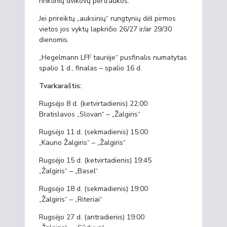
rinktinių dvikovų pertraukos.
Jei prireiktų „auksinių“ rungtynių dėl pirmos
vietos jos vyktų lapkričio 26/27 ir/ar 29/30
dienomis.
„Hegelmann LFF taurėje“ pusfinalis numatytas
spalio 1 d., finalas – spalio 16 d.
Tvarkaraštis:
Rugsėjo 8 d. (ketvirtadienis) 22:00
Bratislavos „Slovan“ – „Žalgiris“
Rugsėjo 11 d. (sekmadienis) 15:00
„Kauno Žalgiris“ – „Žalgiris“
Rugsėjo 15 d. (ketvirtadienis) 19:45
„Žalgiris“ – „Basel“
Rugsėjo 18 d. (sekmadienis) 19:00
„Žalgiris“ – „Riteriai“
Rugsėjo 27 d. (antradienis) 19:00