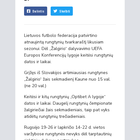
Dalintis
Skelbti
Lietuvos futbolo federacija patvirtino
atnaujintą rungtynių tvarkaraštį likusiam
sezonui. Dėl „Žalgirio“ dalyvavimo UEFA
Europos Konferencijų lygoje keitėsi rungtynių
datos ir laikai.
Grįžęs iš Slovakijos artimiausias rungtynes
„Žalgirio“ žais sekmadienį Kaune nuo 15 val.
(ne 20 val.)
Keitėsi ir kitų rungtynių „Optibet A lygoje“
datos ir laikai. Daugelį rungtynių čempionate
žalgiriečiai žais sekmadieniais, taip pat vyks
atidėtų rungtynių trečiadieniais.
Rugsėjo 19-26 ir lapkričio 14-22 d. vietos
varžybose rungtynės nevyks dėl tarptautinių