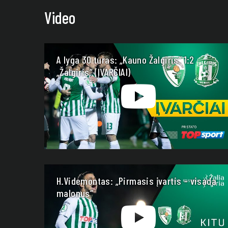
Video
A lyga 30 turas: „Kauno Žalgiris“ 1:2
„Žalgiris“ (ĮVARČIAI)
H.Videmontas: „Pirmasis įvartis – visada
malonus“