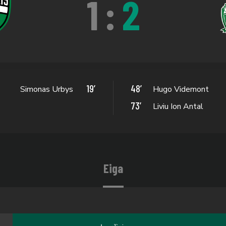
1
:
2
19’
48’
Simonas Urbys
Hugo Videmont
73’
Liviu Ion Antal
Eiga