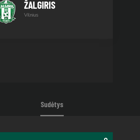
ŽALGIRIS
Vilnius
Sudėtys