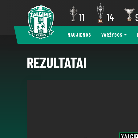
11
14
NAUJIENOS
VARŽYBOS
REZULTATAI