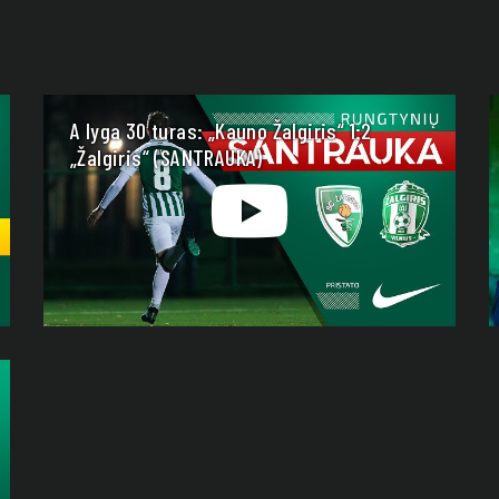
A lyga 30 turas: „Kauno Žalgiris“ 1:2
„Žalgiris“ (SANTRAUKA)