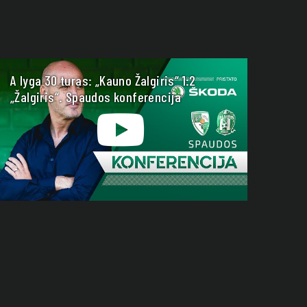
A lyga 30 turas: „Kauno Žalgiris“ 1:2
„Žalgiris“. Spaudos konferencija