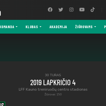
9
KOMANDA
KLUBAS
AKADEMIJA
ŽIŪROVAMS
P
30 TURAS
2019 LAPKRIČIO 4
LFF Kauno treniruočių centro stadionas
Žiūrovai: 150