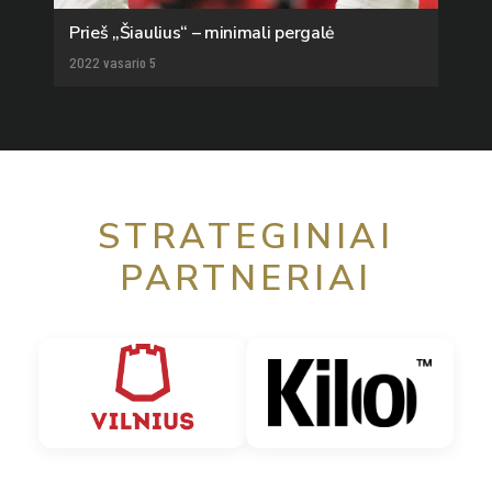
Prieš „Šiaulius“ – minimali pergalė
2022 vasario 5
STRATEGINIAI
PARTNERIAI