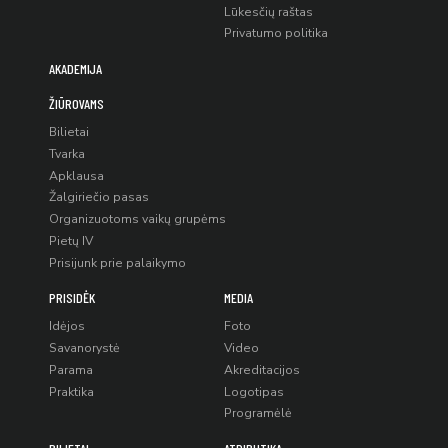
Lūkesčių raštas
Privatumo politika
AKADEMIJA
ŽIŪROVAMS
Bilietai
Tvarka
Apklausa
Žalgiriečio pasas
Organizuotoms vaikų grupėms
Pietų IV
Prisijunk prie palaikymo
PRISIDĖK
MEDIA
Idėjos
Foto
Savanorystė
Video
Parama
Akreditacijos
Praktika
Logotipas
Programėlė