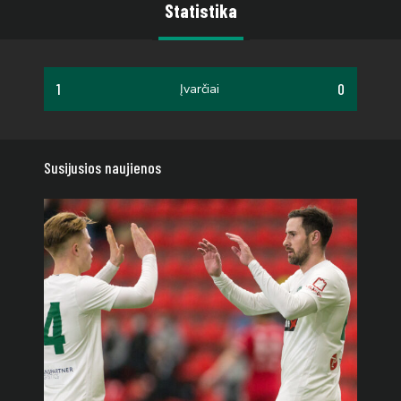
Statistika
1
0
Įvarčiai
Susijusios naujienos