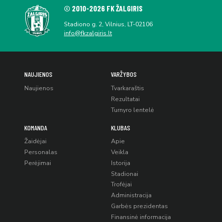
© 2010-2026 FK ŽALGIRIS
Stadiono g. 2, Vilnius, LT-02106
info@fkzalgiris.lt
NAUJIENOS
VARŽYBOS
Naujienos
Tvarkaraštis
Rezultatai
Turnyro lentelė
KOMANDA
KLUBAS
Žaidėjai
Apie
Personalas
Veikla
Perėjimai
Istorija
Stadionai
Trofėjai
Administracija
Garbės prezidentas
Finansinė informacija