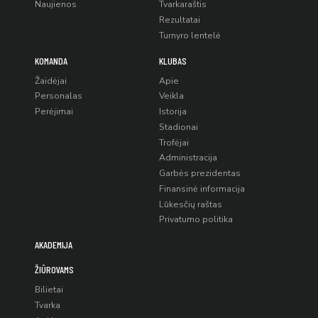
Naujienos
Tvarkaraštis
Rezultatai
Turnyro lentelė
KOMANDA
KLUBAS
Žaidėjai
Apie
Personalas
Veikla
Perėjimai
Istorija
Stadionai
Trofėjai
Administracija
Garbės prezidentas
Finansinė informacija
Lūkesčių raštas
Privatumo politika
AKADEMIJA
ŽIŪROVAMS
Bilietai
Tvarka