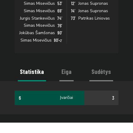
53’
12’
Simas Misevičius
Jonas Supronas
69’
14’
Simas Misevičius
Jonas Supronas
74’
73’
Jurgis Stankevičius
Patrikas Liniovas
76’
Simas Misevičius
90’
Jokūbas Šamšonas
90’
Simas Misevičius
+2’
Statistika
Eiga
Sudėtys
6
3
Įvarčiai