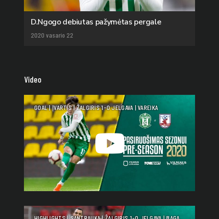
D.Ngogo debiutas pažymėtas pergale
2020 vasario 22
Video
GOAL | ĮVARTIS | ŽALGIRIS 1-0 JELGAVA | VAREIKA
HIGHLIGHTS | SANTRAUKA | ŽALGIRIS 1-0 JELGAVA | BAGA,