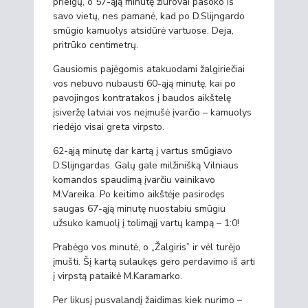
prieigų, o 57-ąją minutę žiūrovai pašoko iš
savo vietų, nes pamanė, kad po D.Slijngardo
smūgio kamuolys atsidūrė vartuose. Deja,
pritrūko centimetrų.
Gausiomis pajėgomis atakuodami žalgiriečiai
vos nebuvo nubausti 60-ąją minutę, kai po
pavojingos kontratakos į baudos aikštelę
įsiveržę latviai vos neįmušė įvarčio – kamuolys
riedėjo visai greta virpsto.
62-ąją minutę dar kartą į vartus smūgiavo
D.Slijngardas. Galų gale milžinišką Vilniaus
komandos spaudimą įvarčiu vainikavo
M.Vareika. Po keitimo aikštėje pasirodęs
saugas 67-ąją minutę nuostabiu smūgiu
užsuko kamuolį į tolimąjį vartų kampą – 1:0!
Prabėgo vos minutė, o „Žalgiris” ir vėl turėjo
įmušti. Šį kartą sulaukęs gero perdavimo iš arti
į virpstą pataikė M.Karamarko.
Per likusį pusvalandį žaidimas kiek nurimo –