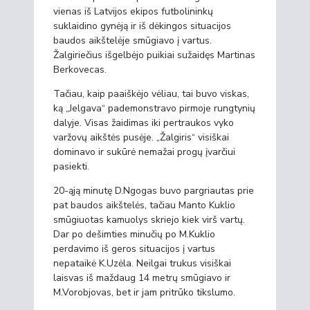
vienas iš Latvijos ekipos futbolininkų
suklaidino gynėją ir iš dėkingos situacijos
baudos aikštelėje smūgiavo į vartus.
Žalgiriečius išgelbėjo puikiai sužaidęs Martinas
Berkovecas.
Tačiau, kaip paaiškėjo vėliau, tai buvo viskas,
ką „Jelgava“ pademonstravo pirmoje rungtynių
dalyje. Visas žaidimas iki pertraukos vyko
varžovų aikštės pusėje. „Žalgiris“ visiškai
dominavo ir sukūrė nemažai progų įvarčiui
pasiekti.
20-ąją minutę D.Ngogas buvo pargriautas prie
pat baudos aikštelės, tačiau Manto Kuklio
smūgiuotas kamuolys skriejo kiek virš vartų.
Dar po dešimties minučių po M.Kuklio
perdavimo iš geros situacijos į vartus
nepataikė K.Uzėla. Neilgai trukus visiškai
laisvas iš maždaug 14 metrų smūgiavo ir
M.Vorobjovas, bet ir jam pritrūko tikslumo.