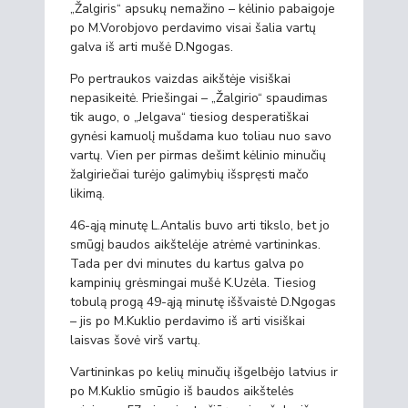
„Žalgiris“ apsukų nemažino – kėlinio pabaigoje
po M.Vorobjovo perdavimo visai šalia vartų
galva iš arti mušė D.Ngogas.
Po pertraukos vaizdas aikštėje visiškai
nepasikeitė. Priešingai – „Žalgirio“ spaudimas
tik augo, o „Jelgava“ tiesiog desperatiškai
gynėsi kamuolį mušdama kuo toliau nuo savo
vartų. Vien per pirmas dešimt kėlinio minučių
žalgiriečiai turėjo galimybių išspręsti mačo
likimą.
46-ąją minutę L.Antalis buvo arti tikslo, bet jo
smūgį baudos aikštelėje atrėmė vartininkas.
Tada per dvi minutes du kartus galva po
kampinių grėsmingai mušė K.Uzėla. Tiesiog
tobulą progą 49-ąją minutę iššvaistė D.Ngogas
– jis po M.Kuklio perdavimo iš arti visiškai
laisvas šovė virš vartų.
Vartininkas po kelių minučių išgelbėjo latvius ir
po M.Kuklio smūgio iš baudos aikštelės