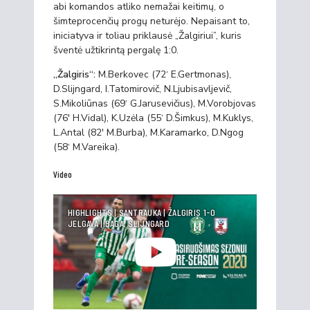
abi komandos atliko nemažai keitimų, o
šimteprocenčių progų neturėjo. Nepaisant to,
iniciatyva ir toliau priklausė „Žalgiriui”, kuris
šventė užtikrintą pergalę 1:0.
„Žalgiris“:
M.Berkovec (72‘ E.Gertmonas),
D.Slijngard, I.Tatomirovič, N.Ljubisavljevič,
S.Mikoliūnas (69‘ G.Jarusevičius), M.Vorobjovas
(76′ H.Vidal), K.Uzėla (55‘ D.Šimkus), M.Kuklys,
L.Antal (82′ M.Burba), M.Karamarko, D.Ngog
(58‘ M.Vareika).
Video
HIGHLIGHTS | SANTRAUKA | ŽALGIRIS 1-0
JELGAVA | BAGA, SLIJNGARD