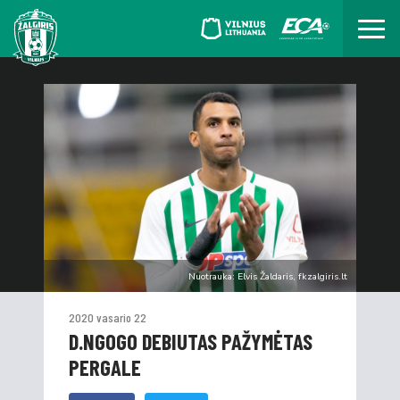
Nuotrauka: Elvis Žaldaris, fkzalgiris.lt
2020 vasario 22
D.NGOGO DEBIUTAS PAŽYMĖTAS
PERGALE