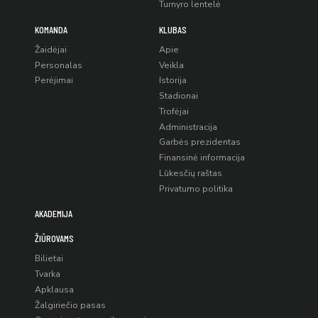
Turnyro lentelė
KOMANDA
KLUBAS
Žaidėjai
Apie
Personalas
Veikla
Perėjimai
Istorija
Stadionai
Trofėjai
Administracija
Garbės prezidentas
Finansinė informacija
Lūkesčių raštas
Privatumo politika
AKADEMIJA
ŽIŪROVAMS
Bilietai
Tvarka
Apklausa
Žalgiriečio pasas