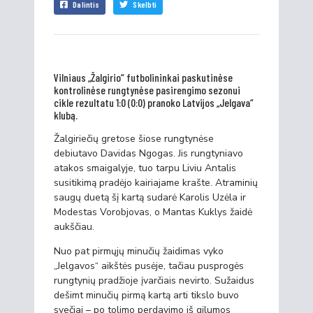
Dalintis
Skelbti
Vilniaus „Žalgirio“ futbolininkai paskutinėse
kontrolinėse rungtynėse pasirengimo sezonui
cikle rezultatu 1:0 (0:0) pranoko Latvijos „Jelgava“
klubą.
Žalgiriečių gretose šiose rungtynėse
debiutavo Davidas Ngogas. Jis rungtyniavo
atakos smaigalyje, tuo tarpu Liviu Antalis
susitikimą pradėjo kairiajame krašte. Atraminių
saugų duetą šį kartą sudarė Karolis Uzėla ir
Modestas Vorobjovas, o Mantas Kuklys žaidė
aukščiau.
Nuo pat pirmųjų minučių žaidimas vyko
„Jelgavos“ aikštės pusėje, tačiau pusprogės
rungtynių pradžioje įvarčiais nevirto. Sužaidus
dešimt minučių pirmą kartą arti tikslo buvo
svečiai – po tolimo perdavimo iš gilumos