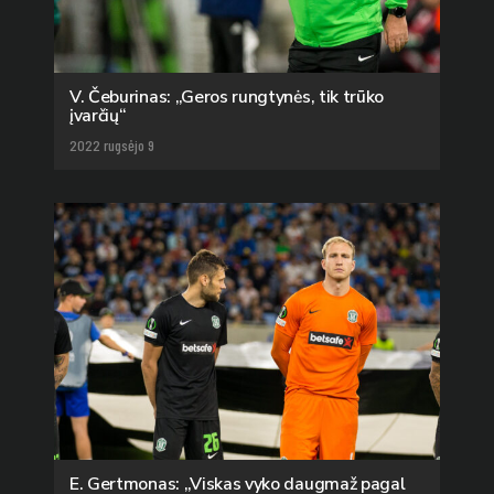
V. Čeburinas: „Geros rungtynės, tik trūko
įvarčių“
2022 rugsėjo 9
E. Gertmonas: „Viskas vyko daugmaž pagal