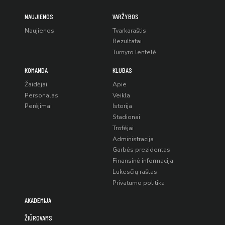
NAUJIENOS
VARŽYBOS
Naujienos
Tvarkaraštis
Rezultatai
Turnyro lentelė
KOMANDA
KLUBAS
Žaidėjai
Apie
Personalas
Veikla
Perėjimai
Istorija
Stadionai
Trofėjai
Administracija
Garbės prezidentas
Finansinė informacija
Lūkesčių raštas
Privatumo politika
AKADEMIJA
ŽIŪROVAMS