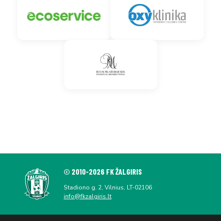
© 2010-2026 FK ŽALGIRIS
Stadiono g. 2, Vilnius, LT-02106
info@fkzalgiris.lt