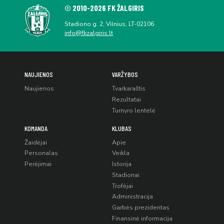
© 2010-2026 FK ŽALGIRIS
Stadiono g. 2, Vilnius, LT-02106
info@fkzalgiris.lt
NAUJIENOS
VARŽYBOS
Naujienos
Tvarkaraštis
Rezultatai
Turnyro lentelė
KOMANDA
KLUBAS
Žaidėjai
Apie
Personalas
Veikla
Perėjimai
Istorija
Stadionai
Trofėjai
Administracija
Garbės prezidentas
Finansinė informacija