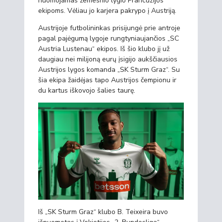
nuomojamas žemesnio lygio Prancūzijos
ekipoms. Vėliau jo karjera pakrypo į Austriją.
Austrijoje futbolininkas prisijungė prie antroje
pagal pajėgumą lygoje rungtyniaujančios „SC
Austria Lustenau“ ekipos. Iš šio klubo jį už
daugiau nei milijoną eurų įsigijo aukščiausios
Austrijos lygos komanda „SK Sturm Graz“. Su
šia ekipa žaidėjas tapo Austrijos čempionu ir
du kartus iškovojo šalies taurę.
Iš „SK Sturm Graz“ klubo B. Teixeira buvo