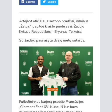
Dalintis
Skelbti
Artėjant oficialaus sezono pradžiai, Vilniaus
„Žalgirį“ papildė krašto puolėjas iš Žaliojo
Kyšulio Respublikos – Bryanas Teixeira.
Su žaidėju pasirašyta dvejų metų sutartis.
Futbolininkas karjerą pradėjo Prancūzijos
„Clermont Foot 63“ klube, iš kur buvo