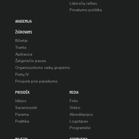
Lūkesčių raštas
Privatumo politika
AKADEMIJA
ŽIŪROVAMS
Bilietai
Tvarka
Apklausa
Žalgiriečio pasas
Organizuotoms vaikų grupėms
Pietų IV
Prisijunk prie palaikymo
PRISIDĖK
MEDIA
Idėjos
Foto
Savanorystė
Video
Parama
Akreditacijos
Praktika
Logotipas
Programėlė
BILIETAI
ATRIBUTIKA