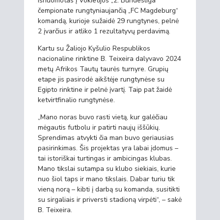
išnuomotas į Vokietijos „2. Bundesliga“
čempionate rungtyniaujančią „FC Magdeburg“
komandą, kurioje sužaidė 29 rungtynes, pelnė
2 įvarčius ir atliko 1 rezultatyvų perdavimą.
Kartu su Žaliojo Kyšulio Respublikos
nacionaline rinktine B. Teixeira dalyvavo 2024
metų Afrikos Tautų taurės turnyre. Grupių
etape jis pasirodė aikštėje rungtynėse su
Egipto rinktine ir pelnė įvartį. Taip pat žaidė
ketvirtfinalio rungtynėse.
„Mano noras buvo rasti vietą, kur galėčiau
mėgautis futbolu ir patirti naujų iššūkių.
Sprendimas atvykti čia man buvo geriausias
pasirinkimas. Šis projektas yra labai įdomus –
tai istoriškai turtingas ir ambicingas klubas.
Mano tikslai sutampa su klubo siekiais, kurie
nuo šiol taps ir mano tikslais. Dabar turiu tik
vieną norą – kibti į darbą su komanda, susitikti
su sirgaliais ir priversti stadioną virpėti“, – sakė
B. Teixeira.