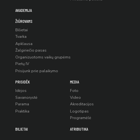
AKADEMIJA
ŽIŪROVAMS
Bilietai
Tvarka
Apklausa
Žalgiriečio pasas
Organizuotoms vaikų grupėms
Pietų IV
Prisijunk prie palaikymo
PRISIDĖK
MEDIA
Idėjos
Foto
Savanorystė
Video
Parama
Akreditacijos
Praktika
Logotipas
Programėlė
BILIETAI
ATRIBUTIKA