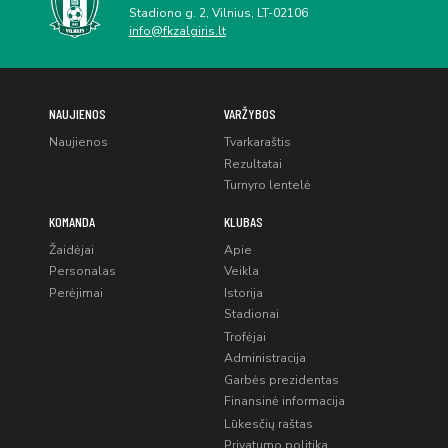
Stadiono g. 2, Vilnius, LT-02106
info@fkzalgiris.lt
NAUJIENOS
VARŽYBOS
Naujienos
Tvarkaraštis
Rezultatai
Turnyro lentelė
KOMANDA
KLUBAS
Žaidėjai
Apie
Personalas
Veikla
Perėjimai
Istorija
Stadionai
Trofėjai
Administracija
Garbės prezidentas
Finansinė informacija
Lūkesčių raštas
Privatumo politika