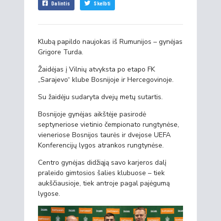
Dalintis
Skelbti
Klubą papildo naujokas iš Rumunijos – gynėjas
Grigore Turda.
Žaidėjas į Vilnių atvyksta po etapo FK
„Sarajevo“ klube Bosnijoje ir Hercegovinoje.
Su žaidėju sudaryta dvejų metų sutartis.
Bosnijoje gynėjas aikštėje pasirodė
septyneriose vietinio čempionato rungtynėse,
vieneriose Bosnijos taurės ir dvejose UEFA
Konferencijų lygos atrankos rungtynėse.
Centro gynėjas didžiąją savo karjeros dalį
praleido gimtosios šalies klubuose – tiek
aukščiausioje, tiek antroje pagal pajėgumą
lygose.