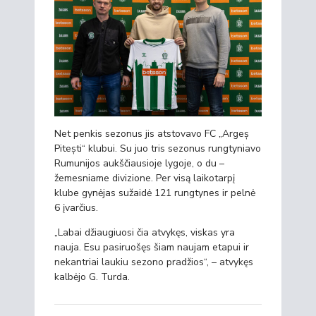
Net penkis sezonus jis atstovavo FC „Argeș
Pitești“ klubui. Su juo tris sezonus rungtyniavo
Rumunijos aukščiausioje lygoje, o du –
žemesniame divizione. Per visą laikotarpį
klube gynėjas sužaidė 121 rungtynes ir pelnė
6 įvarčius.
„Labai džiaugiuosi čia atvykęs, viskas yra
nauja. Esu pasiruošęs šiam naujam etapui ir
nekantriai laukiu sezono pradžios“, – atvykęs
kalbėjo G. Turda.