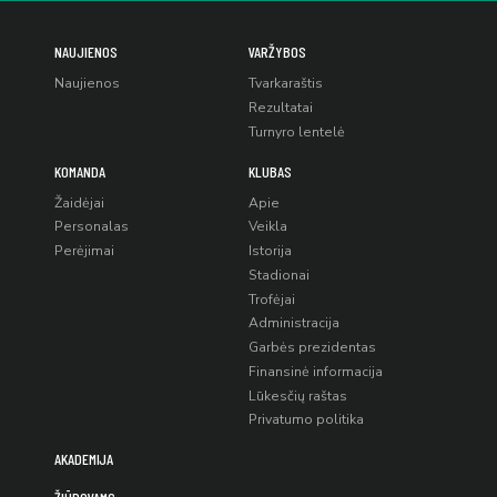
NAUJIENOS
VARŽYBOS
Naujienos
Tvarkaraštis
Rezultatai
Turnyro lentelė
KOMANDA
KLUBAS
Žaidėjai
Apie
Personalas
Veikla
Perėjimai
Istorija
Stadionai
Trofėjai
Administracija
Garbės prezidentas
Finansinė informacija
Lūkesčių raštas
Privatumo politika
AKADEMIJA