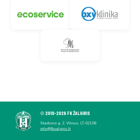
© 2010-2026 FK ŽALGIRIS
Stadiono g. 2, Vilnius, LT-02106
info@fkzalgiris.lt