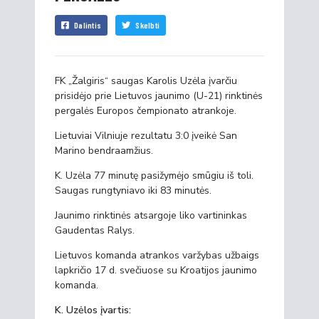
Dalintis
Skelbti
FK „Žalgiris“ saugas Karolis Uzėla įvarčiu
prisidėjo prie Lietuvos jaunimo (U-21) rinktinės
pergalės Europos čempionato atrankoje.
Lietuviai Vilniuje rezultatu 3:0 įveikė San
Marino bendraamžius.
K. Uzėla 77 minutę pasižymėjo smūgiu iš toli.
Saugas rungtyniavo iki 83 minutės.
Jaunimo rinktinės atsargoje liko vartininkas
Gaudentas Ralys.
Lietuvos komanda atrankos varžybas užbaigs
lapkričio 17 d. svečiuose su Kroatijos jaunimo
komanda.
K. Uzėlos įvartis: