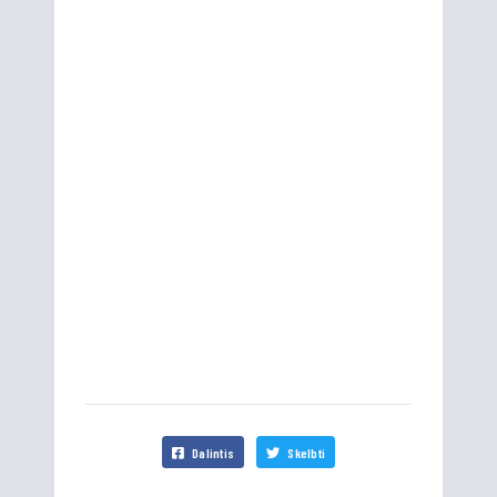
Dalintis
Skelbti