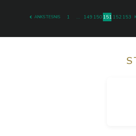
1
…
149
150
151
152
153
ANKSTESNIS
S