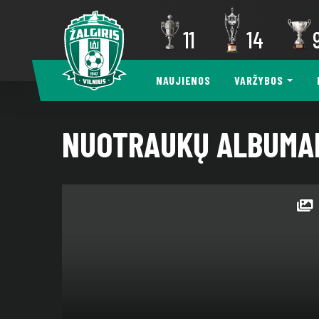
11
14
NAUJIENOS
VARŽYBOS
NUOTRAUKŲ ALBUMA