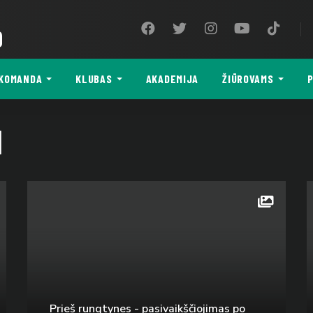
9
KOMANDA
KLUBAS
AKADEMIJA
ŽIŪROVAMS
P
I
Prieš rungtynes - pasivaikščiojimas po