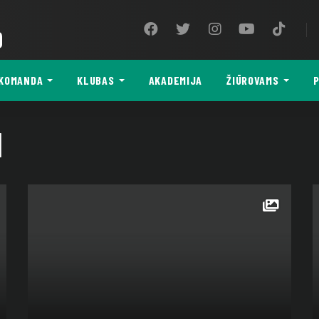
9
KOMANDA
KLUBAS
AKADEMIJA
ŽIŪROVAMS
P
I