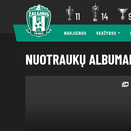
11
14
NAUJIENOS
VARŽYBOS
NUOTRAUKŲ ALBUMA