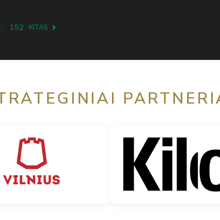
…
152
KITAS
TRATEGINIAI PARTNERI