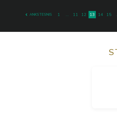
1
…
11
12
13
14
15
ANKSTESNIS
S