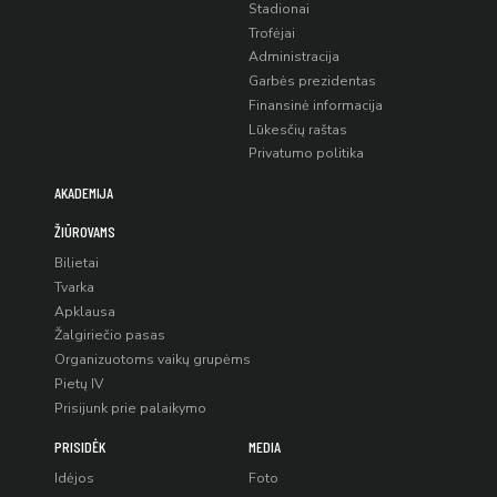
Stadionai
Trofėjai
Administracija
Garbės prezidentas
Finansinė informacija
Lūkesčių raštas
Privatumo politika
AKADEMIJA
ŽIŪROVAMS
Bilietai
Tvarka
Apklausa
Žalgiriečio pasas
Organizuotoms vaikų grupėms
Pietų IV
Prisijunk prie palaikymo
PRISIDĖK
MEDIA
Idėjos
Foto