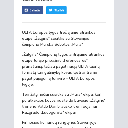
Dalintis
Skelbti
UEFA Europos lygos trečiajame atrankos
etape „Žalgiris“ susitiks su Slovėnijos
čempionu Murska Sobotos „Mura“.
„Žalgiris“ Čempionų lygos antrajame atrankos
etape turėjo pripažinti „Ferencvaros“
pranašumą, tačiau pagal naują UEFA taurių
formatą turi galimybę kovas tęsti antrame
pagal pajėgumą turnyre – UEFA Europos
lygoje.
Ten žalgiriečiai susitiks su „Mura“ ekipa, kuri
po atkaklios kovos nusileido buvusio „Žalgirio“
trenerio Valdo Dambrausko treniruojamai
Razgrado „Ludogorets“ ekipai.
Pirmosios komandų rungtynės Slovėnijoje