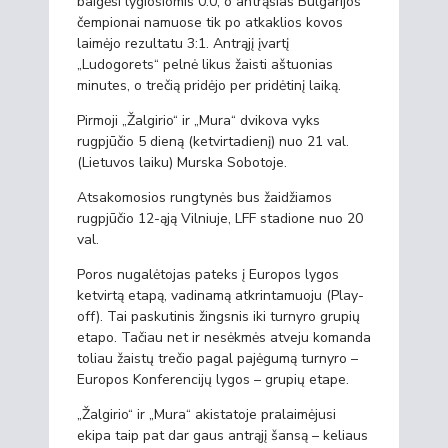
baigėsi lygiosiomis 0:0, o antrąsias Bulgarijos
čempionai namuose tik po atkaklios kovos
laimėjo rezultatu 3:1. Antrąjį įvartį
„Ludogorets“ pelnė likus žaisti aštuonias
minutes, o trečią pridėjo per pridėtinį laiką.
Pirmoji „Žalgirio“ ir „Mura“ dvikova vyks
rugpjūčio 5 dieną (ketvirtadienį) nuo 21 val.
(Lietuvos laiku) Murska Sobotoje.
Atsakomosios rungtynės bus žaidžiamos
rugpjūčio 12-ąją Vilniuje, LFF stadione nuo 20
val.
Poros nugalėtojas pateks į Europos lygos
ketvirtą etapą, vadinamą atkrintamuoju (Play-
off). Tai paskutinis žingsnis iki turnyro grupių
etapo. Tačiau net ir nesėkmės atveju komanda
toliau žaistų trečio pagal pajėgumą turnyro –
Europos Konferencijų lygos – grupių etape.
„Žalgirio“ ir „Mura“ akistatoje pralaimėjusi
ekipa taip pat dar gaus antrąjį šansą – keliaus