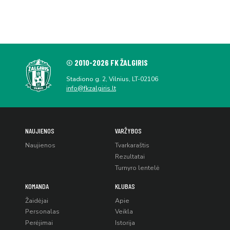
© 2010-2026 FK ŽALGIRIS
Stadiono g. 2, Vilnius, LT-02106
info@fkzalgiris.lt
NAUJIENOS
VARŽYBOS
Naujienos
Tvarkaraštis
Rezultatai
Turnyro lentelė
KOMANDA
KLUBAS
Žaidėjai
Apie
Personalas
Veikla
Perėjimai
Istorija