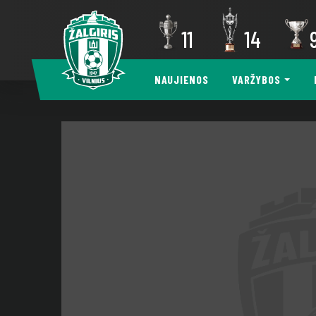
11
14
NAUJIENOS
VARŽYBOS