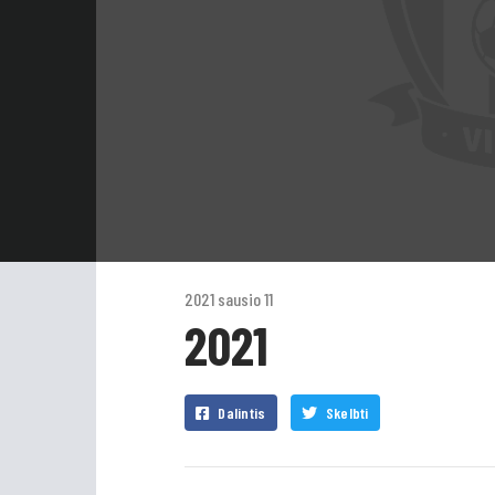
2021 sausio 11
2021
Dalintis
Skelbti