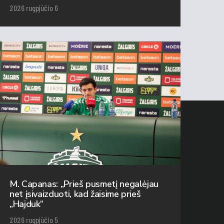
2026 rugpjūčio 6
M. Capanas: „Prieš pusmetį negalėjau
net įsivaizduoti, kad žaisime prieš
„Hajduk“
2026 rugpjūčio 5