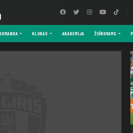
9
KOMANDA
KLUBAS
AKADEMIJA
ŽIŪROVAMS
P