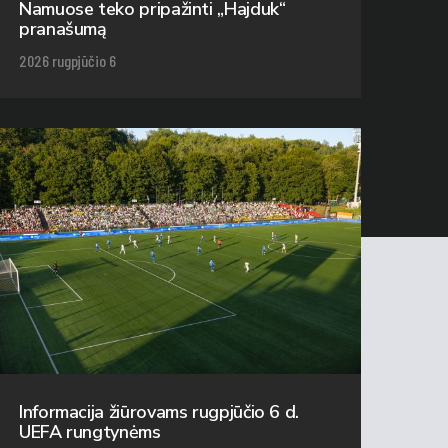
Namuose teko pripažinti „Hajduk“
pranašumą
2026 rugpjūčio 6
Informacija žiūrovams rugpjūčio 6 d.
UEFA rungtynėms