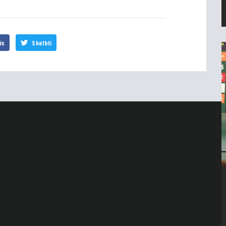
is
Skelbti