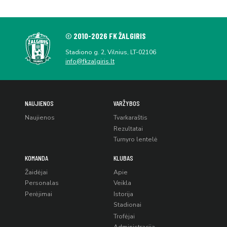
© 2010-2026 FK ŽALGIRIS
Stadiono g. 2, Vilnius, LT-02106
info@fkzalgiris.lt
NAUJIENOS
VARŽYBOS
Naujienos
Tvarkaraštis
Rezultatai
Turnyro lentelė
KOMANDA
KLUBAS
Žaidėjai
Apie
Personalas
Veikla
Perėjimai
Istorija
Stadionai
Trofėjai