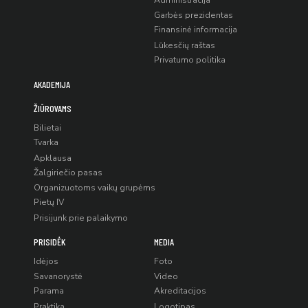
Administracija
Garbės prezidentas
Finansinė informacija
Lūkesčių raštas
Privatumo politika
AKADEMIJA
ŽIŪROVAMS
Bilietai
Tvarka
Apklausa
Žalgiriečio pasas
Organizuotoms vaikų grupėms
Pietų IV
Prisijunk prie palaikymo
PRISIDĖK
MEDIA
Idėjos
Foto
Savanorystė
Video
Parama
Akreditacijos
Praktika
Logotipas