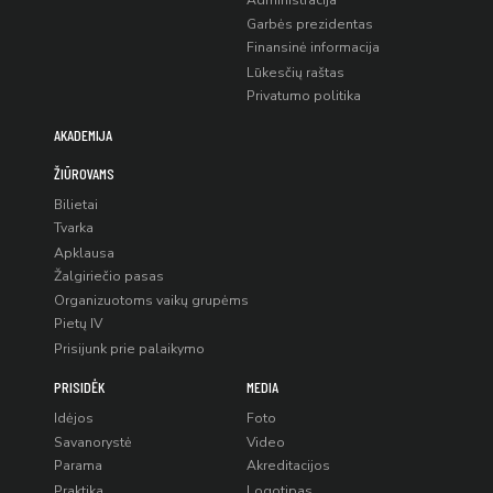
Administracija
Garbės prezidentas
Finansinė informacija
Lūkesčių raštas
Privatumo politika
AKADEMIJA
ŽIŪROVAMS
Bilietai
Tvarka
Apklausa
Žalgiriečio pasas
Organizuotoms vaikų grupėms
Pietų IV
Prisijunk prie palaikymo
PRISIDĖK
MEDIA
Idėjos
Foto
Savanorystė
Video
Parama
Akreditacijos
Praktika
Logotipas