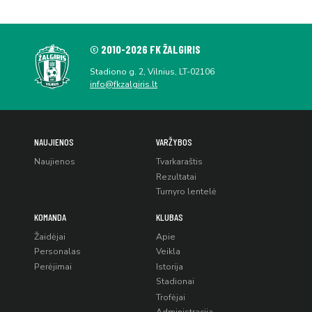
© 2010-2026 FK ŽALGIRIS
Stadiono g. 2, Vilnius, LT-02106
info@fkzalgiris.lt
NAUJIENOS
VARŽYBOS
Naujienos
Tvarkaraštis
Rezultatai
Turnyro lentelė
KOMANDA
KLUBAS
Žaidėjai
Apie
Personalas
Veikla
Perėjimai
Istorija
Stadionai
Trofėjai