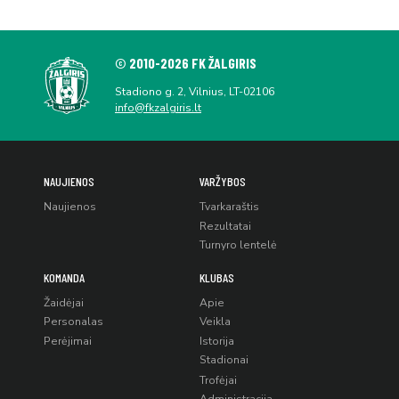
© 2010-2026 FK ŽALGIRIS
Stadiono g. 2, Vilnius, LT-02106
info@fkzalgiris.lt
NAUJIENOS
VARŽYBOS
Naujienos
Tvarkaraštis
Rezultatai
Turnyro lentelė
KOMANDA
KLUBAS
Žaidėjai
Apie
Personalas
Veikla
Perėjimai
Istorija
Stadionai
Trofėjai