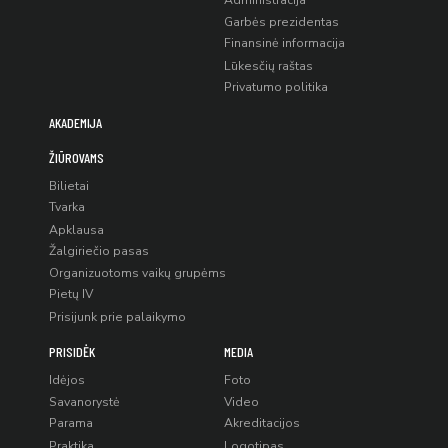
Administracija
Garbės prezidentas
Finansinė informacija
Lūkesčių raštas
Privatumo politika
AKADEMIJA
ŽIŪROVAMS
Bilietai
Tvarka
Apklausa
Žalgiriečio pasas
Organizuotoms vaikų grupėms
Pietų IV
Prisijunk prie palaikymo
PRISIDĖK
MEDIA
Idėjos
Foto
Savanorystė
Video
Parama
Akreditacijos
Praktika
Logotipas