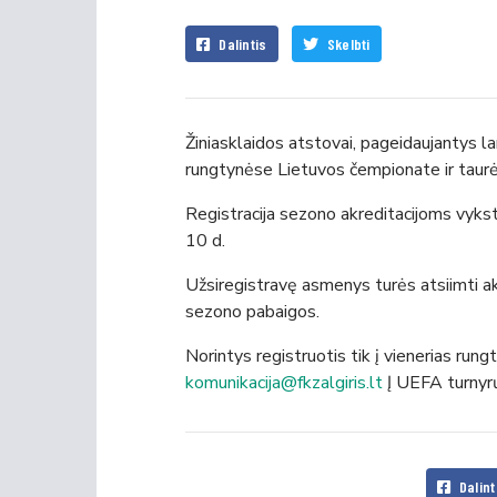
Dalintis
Skelbti
Žiniasklaidos atstovai, pageidaujantys 
rungtynėse Lietuvos čempionate ir taurės
Registracija sezono akreditacijoms vyks
10 d.
Užsiregistravę asmenys turės atsiimti akr
sezono pabaigos.
Norintys registruotis tik į vienerias rung
komunikacija@fkzalgiris.lt
Į UEFA turnyrų
Dalint