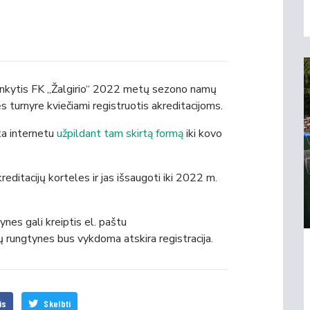
lankytis FK „Žalgirio“ 2022 metų sezono namų
 turnyre kviečiami registruotis akreditacijoms.
ta internetu
užpildant tam skirtą formą
iki kovo
editacijų korteles ir jas išsaugoti iki 2022 m.
tynes gali kreiptis el. paštu
 rungtynes bus vykdoma atskira registracija.
is
Skelbti