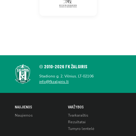
© 2010-2026 FK ŽALGIRIS
Stadiono g. 2, Vilnius, LT-02106
info@fkzalgiris.lt
NAUJIENOS
VARŽYBOS
Naujienos
Tvarkaraštis
Rezultatai
Turnyro lentelė