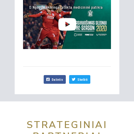
D.Ngogui sėkmingai atlikta medicininė patikra
Dalintis
Skelbti
STRATEGINIAI