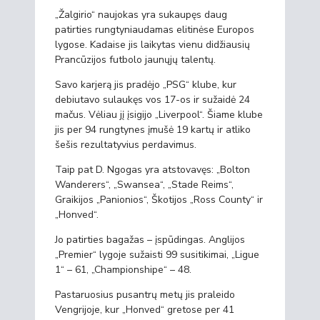
„Žalgirio“ naujokas yra sukaupęs daug
patirties rungtyniaudamas elitinėse Europos
lygose. Kadaise jis laikytas vienu didžiausių
Prancūzijos futbolo jaunųjų talentų.
Savo karjerą jis pradėjo „PSG“ klube, kur
debiutavo sulaukęs vos 17-os ir sužaidė 24
mačus. Vėliau jį įsigijo „Liverpool“. Šiame klube
jis per 94 rungtynes įmušė 19 kartų ir atliko
šešis rezultatyvius perdavimus.
Taip pat D. Ngogas yra atstovavęs: „Bolton
Wanderers“, „Swansea“, „Stade Reims“,
Graikijos „Panionios“, Škotijos „Ross County“ ir
„Honved“.
Jo patirties bagažas – įspūdingas. Anglijos
„Premier“ lygoje sužaisti 99 susitikimai, „Ligue
1“ – 61, „Championshipe“ – 48.
Pastaruosius pusantrų metų jis praleido
Vengrijoje, kur „Honved“ gretose per 41