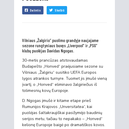
Dalintis
Skelbti
Vilniaus „Žalgirio“ puolimo grandyje naujajame
sezone rungtyniaus buvęs „Liverpool“ ir „PSG“
klubų puolėjas Davidas Ngogas.
30-metis prancūzas atstovaudamas
Budapešto „Honved“ praėjusiame sezone su
Vilniaus „Žalgiriu“ susitiko UEFA Europos
lygos atrankos turnyre. Tuomet jis įmušė vieną
įvartį, o „Honved“ eliminavo žalgiriečius iš
tolimesnių kovų Europoje.
D. Ngogas įmušė ir kitame etape prieš
Rumunijos Krajovos „Unversitatea“, kai
puolėjas šaltakraujiškai pasižymėjo baudinių
serijos metu, tačiau to nepakako – „Honved“
kelionę Europoje baigė po dramatiškos kovos.