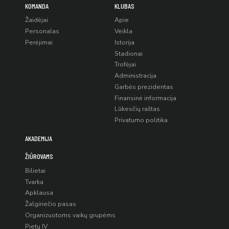
KOMANDA
KLUBAS
Žaidėjai
Apie
Personalas
Veikla
Perėjimai
Istorija
Stadionai
Trofėjai
Administracija
Garbės prezidentas
Finansinė informacija
Lūkesčių raštas
Privatumo politika
AKADEMIJA
ŽIŪROVAMS
Bilietai
Tvarka
Apklausa
Žalgiriečio pasas
Organizuotoms vaikų grupėms
Pietų IV